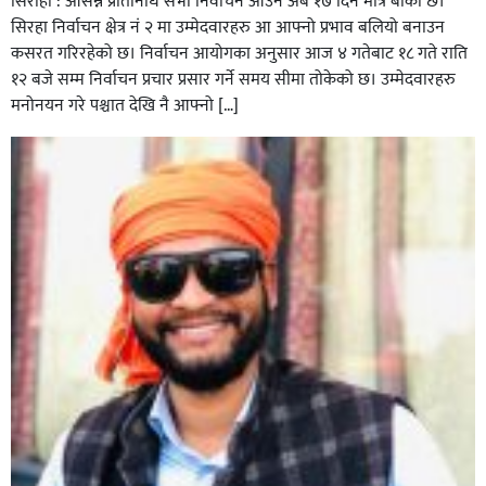
सिराहा : आसन्न प्रतिनिधि सभा निर्वाचन आउन अब १७ दिन मात्रै बाकी छ।
सिरहा निर्वाचन क्षेत्र नं २ मा उम्मेदवारहरु आ आफ्नो प्रभाव बलियो बनाउन
कसरत गरिरहेको छ। निर्वाचन आयोगका अनुसार आज ४ गतेबाट १८ गते राति
१२ बजे सम्म निर्वाचन प्रचार प्रसार गर्ने समय सीमा तोकेको छ। उम्मेदवारहरु
मनोनयन गरे पश्चात देखि नै आफ्नो […]