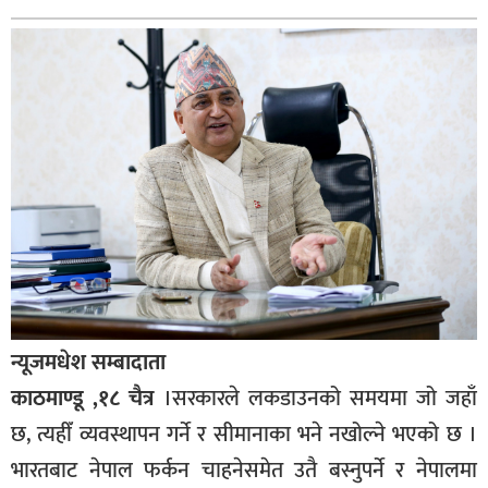
बागमती
कर्णाली
सुदूरपश्चिम
मधेश
विशेष
राजनीति
प्रमुख
समाचार
राष्ट्रिय
न्यूजमधेश सम्बादाता
अन्तराष्ट्रिय
काठमाण्डू ,१८ चैत्र
।सरकारले लकडाउनको समयमा जो जहाँ
अन्तरबार्ता
छ, त्यहीँ व्यवस्थापन गर्ने र सीमानाका भने नखोल्ने भएको छ ।
अर्थ
भारतबाट नेपाल फर्कन चाहनेसमेत उतै बस्नुपर्ने र नेपालमा