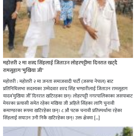
रक्तदान सेवामा जिल्लामै दोस्रो स्थान ल्याएकोमा जनमत नेताद्वय
रेडक्रस सिराहा द्वारा सम्मानित
महोत्तरी २ मा शरद सिंहलाई जिताउन लोहरपट्टीमा दिनरात खट्दै
रामसुहाग ‘मुखिया जी’
महोत्तरी : महोत्तरी २ मा जनता समाजवादी पार्टी (जसपा नेपाल) बाट
प्रतिनिधिसभा सदस्यका उम्मेदवार शरद सिंह भण्डारीलाई जिताउन रामसुहाग
यादव’मुखिया जी’ दिनरात खटिरहका छन्। लोहरपट्टी नगरपालिकाका जसपाबाट
मेयरका प्रत्यासी समेत रहेका मखिया जी अहिले सिंहका लागि चुनावी
कमाण्डरका रूपमा खटिरहेका छन्। ८ औ पटक चनावी प्रतिस्पर्धामा रहेका
सिंहलाई सघाउन उनी निकै खटिरहेका छन्। उक्त क्षेत्रमा […]
सिराहाको औरहीमा जेन-जी भेला सम्पन्न