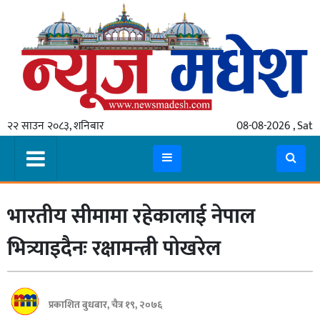
गृहपृष्ठ
समाचार
२२ साउन २०८३, शनिबार
08-08-2026 , Sat
स्थानीय
प्रदेश
कोशी
भारतीय सीमामा रहेकालाई नेपाल
मधेश
प्रदेश
भित्र्याइदैनः रक्षामन्त्री पोखरेल
लुम्बिनी
गण्डकी
प्रकाशित बुधबार, चैत्र १९, २०७६