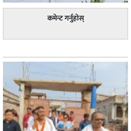
कमेन्ट गर्नुहोस्
सम्बन्धित
सिराहा – २ मा जनमत छापको उपस्थिति बलियो , जनता उत्साहित
सिराहा-२ मा संजय यादव भिड्ने !