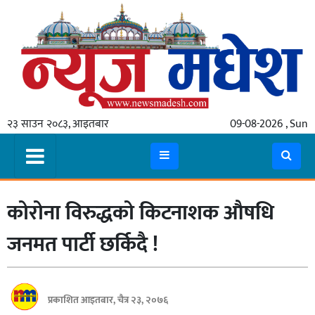
गृहपृष्ठ
समाचार
२३ साउन २०८३, आइतबार
09-08-2026 , Sun
स्थानीय
प्रदेश
कोशी
कोरोना विरुद्धको किटनाशक औषधि
मधेश
प्रदेश
जनमत पार्टी छर्किदै !
लुम्बिनी
गण्डकी
प्रकाशित आइतबार, चैत्र २३, २०७६