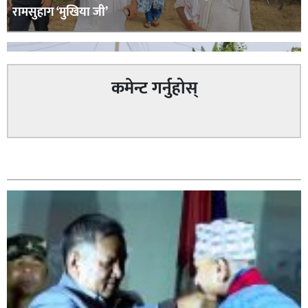
रामसुहाग ‘मुखिया जी’
कमेन्ट गर्नुहोस्
सम्बन्धित
सिराहा – २ मा जनमत छापको उपस्थिति बलियो , जनता उत्साहित