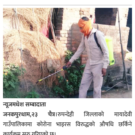
बागमती
कर्णाली
सुदूरपश्चिम
मधेश
विशेष
राजनीति
प्रमुख
समाचार
राष्ट्रिय
न्यूजमधेश सम्बादाता
अन्तराष्ट्रिय
जनकपुरधाम,२३ चैत्र
।रुपन्देही जिल्लाको मायादेवी
अन्तरबार्ता
गाउँपालिकामा कोरोना भाइरस विरुद्धको औषधि छर्किने
अर्थ
कार्यक्रम सुरु गरिएको छ।