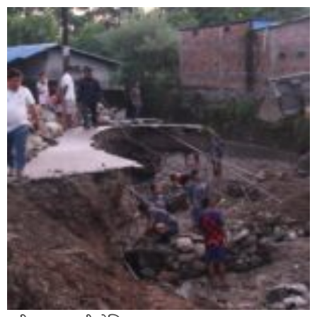
सिराहाको औरहीमा जेन-जी भेला सम्पन्न