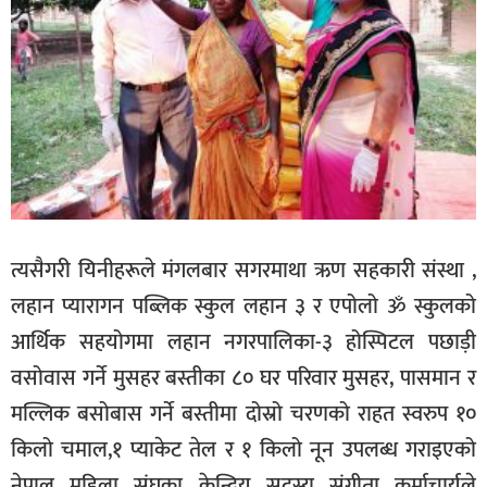
त्यसैगरी यिनीहरूले मंगलबार सगरमाथा ऋण सहकारी संस्था ,
लहान प्यारागन पब्लिक स्कुल लहान ३ र एपोलो ॐ स्कुलको
आर्थिक सहयोगमा लहान नगरपालिका-३ होस्पिटल पछाड़ी
वसोवास गर्ने मुसहर बस्तीका ८० घर परिवार मुसहर, पासमान र
मल्लिक बसोबास गर्ने बस्तीमा दोस्रो चरणको राहत स्वरुप १०
किलो चमाल,१ प्याकेट तेल र १ किलो नून उपलब्ध गराइएको
नेपाल महिला संघका केन्द्रिय सदस्य संगीता कर्माचार्यले