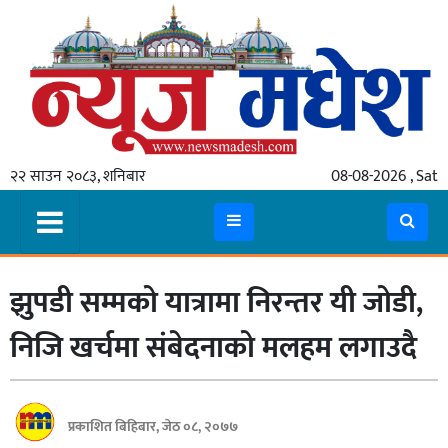
गृहपृष्ठ
समाचार
२२ साउन २०८३, शनिबार
08-08-2026 , Sat
स्थानीय
प्रदेश
कोशी
झुपडी सम्मको यात्रामा निरन्तर यी जोडी,
मधेश
प्रदेश
निजि खर्चमा संबेदनाको मलहम लगाउदै
लुम्बिनी
गण्डकी
प्रकाशित बिहिबार, जेठ ०८, २०७७