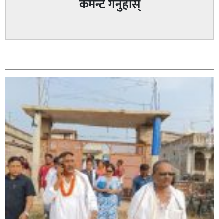
कमेन्ट गर्नुहोस्
सम्बन्धित
सिराहा – २ मा जनमत छापको उपस्थिति बलियो , जनता उत्साहित
सिराहा-२ मा संजय यादव भिड्ने !