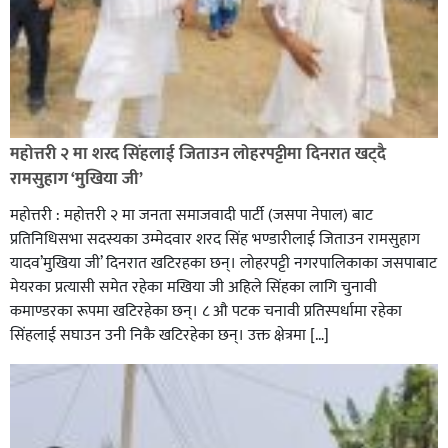
रक्तदान सेवामा जिल्लामै दोस्रो स्थान ल्याएकोमा जनमत नेताद्वय
रेडक्रस सिराहा द्वारा सम्मानित
महोत्तरी २ मा शरद सिंहलाई जिताउन लोहरपट्टीमा दिनरात खट्दै
रामसुहाग ‘मुखिया जी’
महोत्तरी : महोत्तरी २ मा जनता समाजवादी पार्टी (जसपा नेपाल) बाट
प्रतिनिधिसभा सदस्यका उम्मेदवार शरद सिंह भण्डारीलाई जिताउन रामसुहाग
यादव’मुखिया जी’ दिनरात खटिरहका छन्। लोहरपट्टी नगरपालिकाका जसपाबाट
मेयरका प्रत्यासी समेत रहेका मखिया जी अहिले सिंहका लागि चुनावी
कमाण्डरका रूपमा खटिरहेका छन्। ८ औ पटक चनावी प्रतिस्पर्धामा रहेका
सिंहलाई सघाउन उनी निकै खटिरहेका छन्। उक्त क्षेत्रमा […]
सिराहाको औरहीमा जेन-जी भेला सम्पन्न