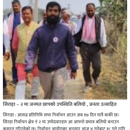
सिराहा – २ मा जनमत छापको उपस्थिति बलियो , जनता उत्साहित
सिराहा : आसन्न प्रतिनिधि सभा निर्वाचन आउन अब १७ दिन मात्रै बाकी छ।
सिरहा निर्वाचन क्षेत्र नं २ मा उम्मेदवारहरु आ आफ्नो प्रभाव बलियो बनाउन
कसरत गरिरहेको छ। निर्वाचन आयोगका अनुसार आज ४ गतेबाट १८ गते राति