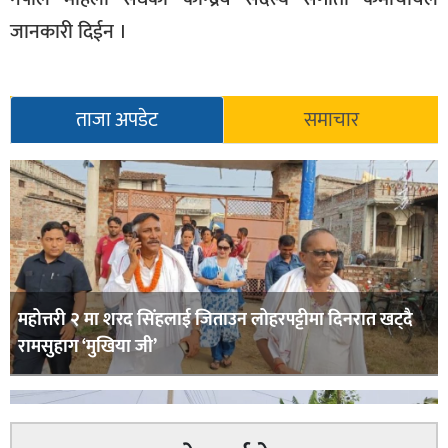
जानकारी दिईन ।
ताजा अपडेट
समाचार
महोत्तरी २ मा शरद सिंहलाई जिताउन लोहरपट्टीमा दिनरात खट्दै
रामसुहाग ‘मुखिया जी’