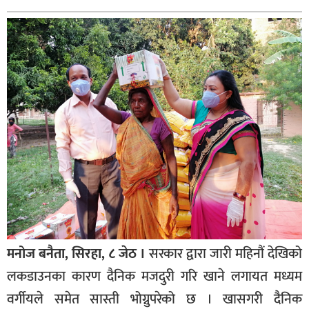
बागमती
कर्णाली
सुदूरपश्चिम
मधेश
विशेष
राजनीति
प्रमुख
समाचार
राष्ट्रिय
अन्तराष्ट्रिय
मनोज बनैता, सिरहा, ८ जेठ ।
सरकार द्वारा जारी महिनौं देखिको
अन्तरबार्ता
लकडाउनका कारण दैनिक मजदुरी गरि खाने लगायत मध्यम
अर्थ
वर्गीयले समेत सास्ती भोग्नुपरेको छ । खासगरी दैनिक