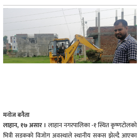
बागमती
कर्णाली
सुदूरपश्चिम
मधेश
विशेष
राजनीति
प्रमुख
समाचार
राष्ट्रिय
अन्तराष्ट्रिय
मनोज बनैता
अन्तरबार्ता
लाहान, १७ असार ।
लाहान नगरपालिका -१ स्थित कृष्णटोलको
अर्थ
भित्री सडकको विजोग अवस्थाले स्थानीय सकस झेल्दै आएका