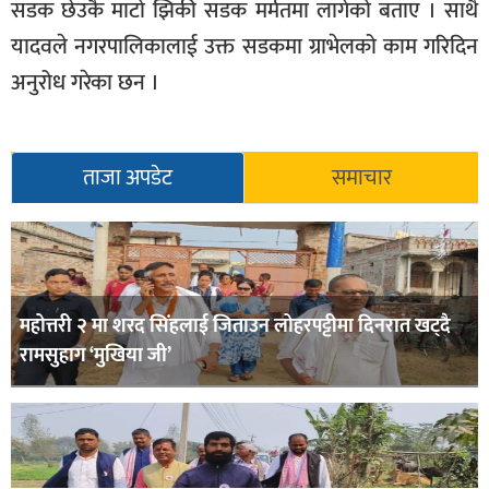
सडक छेउकै माटो झिकी सडक मर्मतमा लागेको बताए । साथै
यादवले नगरपालिकालाई उक्त सडकमा ग्राभेलको काम गरिदिन
अनुरोध गरेका छन ।
ताजा अपडेट
समाचार
महोत्तरी २ मा शरद सिंहलाई जिताउन लोहरपट्टीमा दिनरात खट्दै
रामसुहाग ‘मुखिया जी’