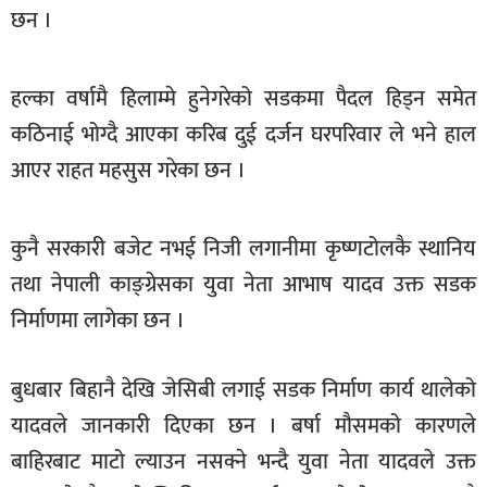
छन ।
खेलकुद
मनोरञ्जन
हल्का वर्षामै हिलाम्मे हुनेगरेको सडकमा पैदल हिड्न समेत
फोटो
कठिनाई भोग्दै आएका करिब दुई दर्जन घरपरिवार ले भने हाल
/
भिडियो
आएर राहत महसुस गरेका छन ।
अन्य
कुनै सरकारी बजेट नभई निजी लगानीमा कृष्णटोलकै स्थानिय
समाज
तथा नेपाली काङ्ग्रेसका युवा नेता आभाष यादव उक्त सडक
शिक्षा
निर्माणमा लागेका छन ।
विचार
बुधबार बिहानै देखि जेसिबी लगाई सडक निर्माण कार्य थालेको
स्वास्थ्य
यादवले जानकारी दिएका छन । बर्षा मौसमको कारणले
बाहिरबाट माटो ल्याउन नसक्ने भन्दै युवा नेता यादवले उक्त