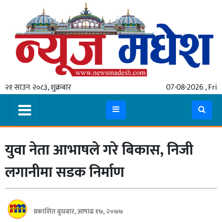
गृहपृष्ठ
समाचार
२१ साउन २०८३, शुक्रबार
07-08-2026 , Fri
स्थानीय
प्रदेश
कोशी
युवा नेता आभाषले गरे बिकास, निजी
मधेश
प्रदेश
लगानीमा सडक निर्माण
लुम्बिनी
गण्डकी
प्रकाशित बुधबार, आषाढ १७, २०७७