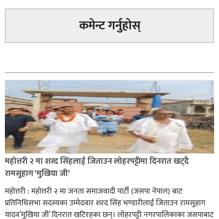
सिराहा – २ मा जनमत छापको उपस्थिति बलियो , जनता उत्साहित
कमेन्ट गर्नुहोस्
सम्बन्धित
सिराहा-२ मा संजय यादव भिड्ने !
महोत्तरी २ मा शरद सिंहलाई जिताउन लोहरपट्टीमा दिनरात खट्दै
रक्तदान सेवामा जिल्लामै दोस्रो स्थान ल्याएकोमा जनमत नेताद्वय
रामसुहाग ‘मुखिया जी’
रेडक्रस सिराहा द्वारा सम्मानित
महोत्तरी : महोत्तरी २ मा जनता समाजवादी पार्टी (जसपा नेपाल) बाट
प्रतिनिधिसभा सदस्यका उम्मेदवार शरद सिंह भण्डारीलाई जिताउन रामसुहाग
यादव’मुखिया जी’ दिनरात खटिरहका छन्। लोहरपट्टी नगरपालिकाका जसपाबाट