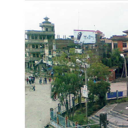
बागमती
कर्णाली
सुदूरपश्चिम
मधेश
विशेष
राजनीति
प्रमुख
समाचार
राष्ट्रिय
अन्तराष्ट्रिय
अन्तरबार्ता
अर्थ