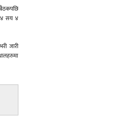
। बैठकपछि
म ४ सय ४
भरी जारी
्थालहरुमा