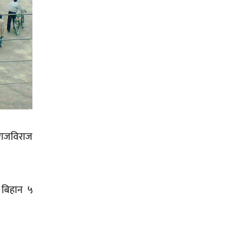
सिराहा-२ मा संजय यादव भिड्ने !
रक्तदान सेवामा जिल्लामै दोस्रो स्थान
ल्याएकोमा जनमत नेताद्वय रेडक्रस
सिराहा द्वारा सम्मानित
 राजविराज
सिराहाको औरहीमा जेन-जी भेला सम्पन्न
 बिहान ५