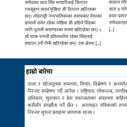
कसरत गरिर
उम्मेदवार शरद सिंह भण्डारीलाई जिताउन
आज ४ गतेबा
रामसुहाग यादव’मुखिया जी’ दिनरात खटिरहका
प्रचार प्रस
छन्। लोहरपट्टी नगरपालिकाका जसपाबाट मेयरका
उम्मेदवारह
प्रत्यासी समेत रहेका मखिया जी अहिले सिंहका
[…]
लागि चुनावी कमाण्डरका रूपमा खटिरहेका छन्। ८
औ पटक चनावी प्रतिस्पर्धामा रहेका सिंहलाई
सघाउन उनी निकै खटिरहेका छन्। उक्त क्षेत्रमा […]
हाम्रो बारेमा
ताजा र खोजमूलक समाचार, विचार, विश्लेषण र अन्तर्वार्त
निरन्तर सम्प्रेषण गर्दै जानेछ । राष्ट्रियता, लोकतन्त्र, नागरि
अधिकार, सुशासन र प्रेस स्वतन्त्रताका सवालमा कहिल्य
कसैसँग सम्झौता गर्ने छैन । अनलाइन पत्रिकाको रुपम
निरन्तर सुचना प्रवाहमा जागरुक रहन्छ ।