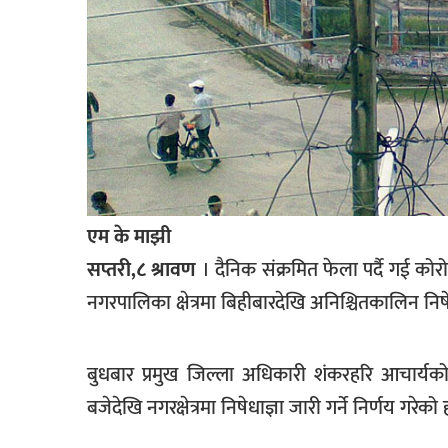
खेलकुद
मनोरञ्जन
फोटो
/
भिडियो
अन्य
एम के माझी
समाज
सप्तरी,८ श्रावण
। दैनिक संक्रमित फेला पर्दै गई को
शिक्षा
नगरपालिका क्षेत्रमा बिहीबारदेखि अनिश्चितकालिन निषे
विचार
स्वास्थ्य
बुधबार प्रमुख जिल्ला अधिकारी शंकरहरि आचार्यको
बजेदेखि नगरक्षेत्रमा निषेधाज्ञा जारी गर्ने निर्णय गरेको 