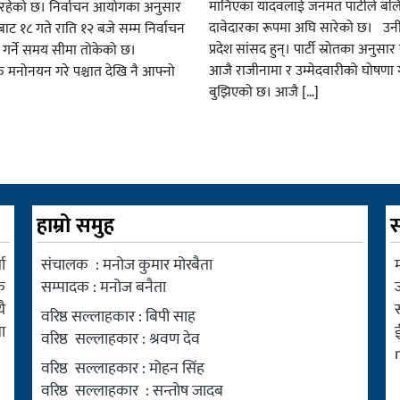
मानिएका यादवलाई जनमत पार्टीले बल
हेको छ। निर्वाचन आयोगका अनुसार
दावेदारका रूपमा अघि सारेको छ। उन
ट १८ गते राति १२ बजे सम्म निर्वाचन
प्रदेश सांसद हुन्। पार्टी स्रोतका अनुसा
ार गर्ने समय सीमा तोकेको छ।
आजै राजीनामा र उम्मेदवारीको घोषणा गर
रु मनोनयन गरे पश्चात देखि नै आफ्नो
बुझिएको छ। आजै […]
हाम्रो समुह
स
ा
संचालक : मनोज कुमार मोरबैता
म
क
सम्पादक : मनोज बनैता
ै
वरिष्ठ सल्लाहकार : बिपी साह
ा
वरिष्ठ सल्लाहकार : श्रवण देव
वरिष्ठ सल्लाहकार : मोहन सिंह
वरिष्ठ सल्लाहकार : सन्तोष जादब