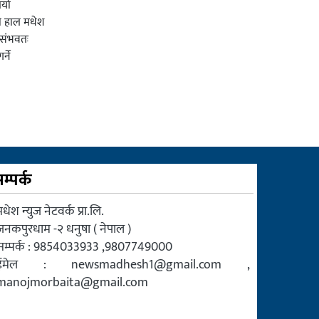
ियो
ी हाल मधेश
र संभवतः
्ने
म्पर्क
धेश न्युज नेटवर्क प्रा.लि.
जनकपुरधाम -२ धनुषा ( नेपाल )
सम्पर्क : 9854033933 ,9807749000
ईमेल :
newsmadhesh1@gmail.com
,
manojmorbaita@gmail.com