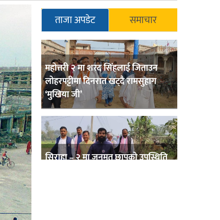
ताजा अपडेट
समाचार
महोत्तरी २ मा शरद सिंहलाई जिताउन
लोहरपट्टीमा दिनरात खट्दै रामसुहाग
‘मुखिया जी’
सिराहा – २ मा जनमत छापको उपस्थिति
बलियो , जनता उत्साहित