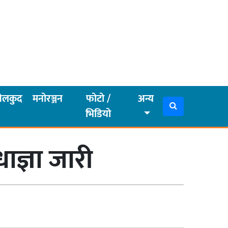
ेलकुद
मनोरञ्जन
फोटो /
अन्य
भिडियो
ज्ञा जारी