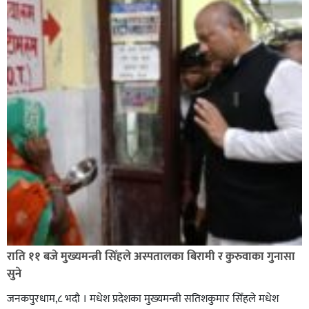
सिराहा-२ मा संजय यादव भिड्ने !
रक्तदान सेवामा जिल्लामै दोस्रो स्थान ल्याएकोमा जनमत नेताद्वय
रेडक्रस सिराहा द्वारा सम्मानित
राति ११ बजे मुख्यमन्त्री सिँहले अस्पतालका बिरामी र कुरुवाका गुनासा
सुने
जनकपुरधाम,८ भदौ । मधेश प्रदेशका मुख्यमन्त्री सतिशकुमार सिँहले मधेश