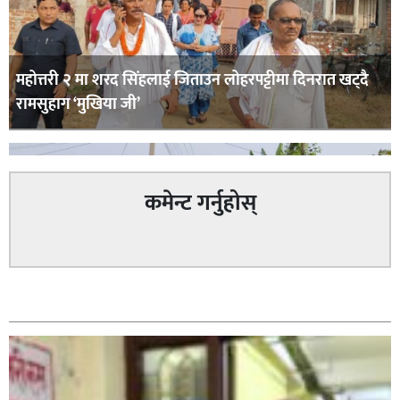
महोत्तरी २ मा शरद सिंहलाई जिताउन लोहरपट्टीमा दिनरात खट्दै
रामसुहाग ‘मुखिया जी’
कमेन्ट गर्नुहोस्
सम्बन्धित
सिराहा – २ मा जनमत छापको उपस्थिति बलियो , जनता उत्साहित