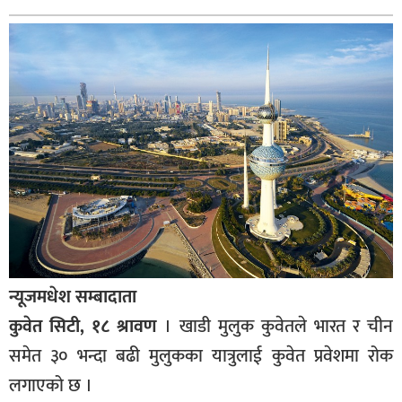
बागमती
कर्णाली
सुदूरपश्चिम
मधेश
विशेष
राजनीति
प्रमुख
समाचार
राष्ट्रिय
न्यूजमधेश सम्बादाता
अन्तराष्ट्रिय
कुवेत सिटी, १८ श्रावण
। खाडी मुलुक कुवेतले भारत र चीन
अन्तरबार्ता
समेत ३० भन्दा बढी मुलुकका यात्रुलाई कुवेत प्रवेशमा रोक
लगाएको छ ।
अर्थ