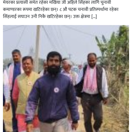
मेयरका प्रत्यासी समेत रहेका मखिया जी अहिले सिंहका लागि चुनावी
कमाण्डरका रूपमा खटिरहेका छन्। ८ औ पटक चनावी प्रतिस्पर्धामा रहेका
सिंहलाई सघाउन उनी निकै खटिरहेका छन्। उक्त क्षेत्रमा […]
सिराहाको औरहीमा जेन-जी भेला सम्पन्न