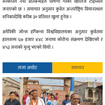
सरकारले नयाँ प्रतिबन्धहरु घोषणा गरेको खालिज टाइम्सले
जनाएको छ । समाचार अनुसार कुवेत अन्तर्राष्ट्रिय विमानस्थल
शनिबारदेखि करिब ३० प्रतिशत खुला हुनेछ ।
अमेरिकी जोन्स हप्किन्स विश्वविद्यालयका अनुसार कुवेतमा
हालसम्म ६७ हजार ४४८ जनामा कोरोना संक्रमण देखिएको र
४५३ जनाको मृत्यु भएको थियो ।
ताजा अपडेट
समाचार