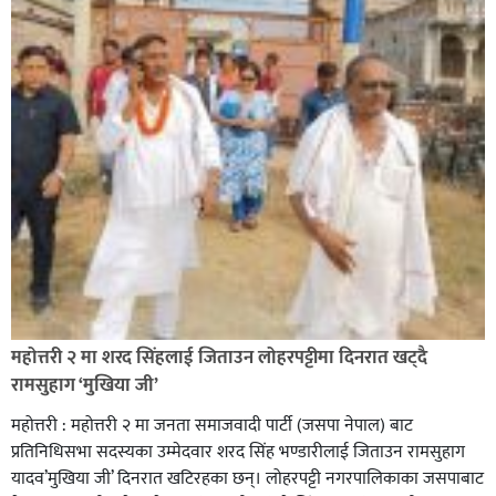
सिराहा-२ मा संजय यादव भिड्ने !
रक्तदान सेवामा जिल्लामै दोस्रो स्थान ल्याएकोमा जनमत नेताद्वय
रेडक्रस सिराहा द्वारा सम्मानित
महोत्तरी २ मा शरद सिंहलाई जिताउन लोहरपट्टीमा दिनरात खट्दै
रामसुहाग ‘मुखिया जी’
महोत्तरी : महोत्तरी २ मा जनता समाजवादी पार्टी (जसपा नेपाल) बाट
प्रतिनिधिसभा सदस्यका उम्मेदवार शरद सिंह भण्डारीलाई जिताउन रामसुहाग
यादव’मुखिया जी’ दिनरात खटिरहका छन्। लोहरपट्टी नगरपालिकाका जसपाबाट