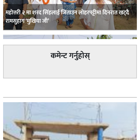
महोत्तरी २ मा शरद सिंहलाई जिताउन लोहरपट्टीमा दिनरात खट्दै
रामसुहाग ‘मुखिया जी’
कमेन्ट गर्नुहोस्
सम्बन्धित
सिराहा – २ मा जनमत छापको उपस्थिति बलियो , जनता उत्साहित