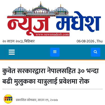
गृहपृष्ठ
समाचार
२० साउन २०८३, बिहिबार
06-08-2026 , Thu
स्थानीय
प्रदेश
कोशी
कुवेत सरकारद्वारा नेपालसहित ३० भन्दा
मधेश
प्रदेश
बढी मुलुकका यात्रुलाई प्रवेशमा रोक
लुम्बिनी
गण्डकी
प्रकाशित सोमबार, साउन १९, २०७७