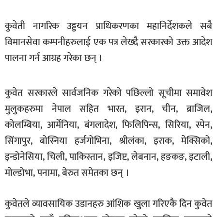
खेलकुद
कुवेती नागरिक उड्डयन प्राधिकरणका महानिर्देशकले सबै
मनोरञ्जन
विमानसेवा कम्पनीहरुलाई एक पत्र लेख्दै सरकारको उक्त आदेश
फोटो
पालना गर्न आग्रह गरेका छन् ।
/
भिडियो
कुवेत सरकारले सार्वजनिक गरेको पछिल्लो सूचीमा समावेश
अन्य
मुलुकहरुमा नेपाल सहित भारत, इरान, चीन, ब्राजिल,
समाज
कोलम्बिया, आर्मेनिया, बंगलादेश, फिलिपिन्स, सिरिया, स्पेन,
शिक्षा
सिंगापुर, बोस्निया हर्जगोभिना, श्रीलंका, इराक, मेक्सिको,
विचार
इन्डोनेसिया, चिली, पाकिस्तान, इजिप्ट, लेबनान, हङकङ, इटाली,
मोल्डोभा, पनामा, बेरुत समेतका छन् ।
स्वास्थ्य
कुवेतले व्यावसायिक उडानहरु आंशिक खुला गरिएकै दिन कुवेत