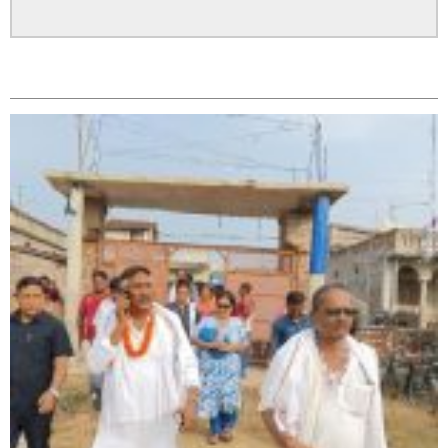
सम्बन्धित
सिराहा – २ मा जनमत छापको उपस्थिति बलियो , जनता उत्साहित
सिराहा-२ मा संजय यादव भिड्ने !