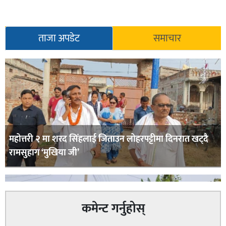
ताजा अपडेट
समाचार
महोत्तरी २ मा शरद सिंहलाई जिताउन लोहरपट्टीमा दिनरात खट्दै
रामसुहाग ‘मुखिया जी’
कमेन्ट गर्नुहोस्