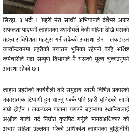
खेलकुद
मनोरञ्जन
सिरहा, ३ भदौ । ‘प्रहरी मेरो साथी’ अभियानले देशैभर अपार
सफलता पाएपनी लाहानका स्थानीयले केही महिना देखि यसको
फोटो
/
महत्त्व र विषेशता महसुस गर्न सकेको अवस्था छैन । लकडाउन
भिडियो
कार्यान्वयनमा प्रहरीको उच्चतम भुमिका रहेपनी केहि अशिष्ट
अन्य
कर्मचारीले गर्दा सम्पुर्ण विभागले नै यसको मूल्य चुकाउनुपर्ने
अवस्था रहेको छ ।
समाज
शिक्षा
लाहान प्रहरीको कार्यशैली बारे समुदाय स्तरमै विभिन्न प्रकारको
विचार
नकारात्मक टिप्पणी हुन थाल्नु पक्कै पनि प्रहरी युनिटको लागि
स्वास्थ्य
राम्रो होईन । लकडाउन पालना गराउने बहानामा स्थानियलाई
अश्लील गाली गर्दै निर्घात कुटपिट गर्नुले मानवअधिकार को
अचार संहिता उल्लंघन गरेको अधिकांश लाहानका बुद्धिजीवी