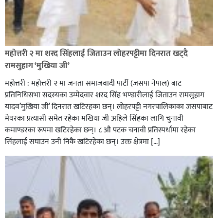
रक्तदान सेवामा जिल्लामै दोस्रो स्थान ल्याएकोमा जनमत नेताद्वय
रेडक्रस सिराहा द्वारा सम्मानित
महोत्तरी २ मा शरद सिंहलाई जिताउन लोहरपट्टीमा दिनरात खट्दै
रामसुहाग ‘मुखिया जी’
महोत्तरी : महोत्तरी २ मा जनता समाजवादी पार्टी (जसपा नेपाल) बाट
प्रतिनिधिसभा सदस्यका उम्मेदवार शरद सिंह भण्डारीलाई जिताउन रामसुहाग
यादव’मुखिया जी’ दिनरात खटिरहका छन्। लोहरपट्टी नगरपालिकाका जसपाबाट
मेयरका प्रत्यासी समेत रहेका मखिया जी अहिले सिंहका लागि चुनावी
कमाण्डरका रूपमा खटिरहेका छन्। ८ औ पटक चनावी प्रतिस्पर्धामा रहेका
सिंहलाई सघाउन उनी निकै खटिरहेका छन्। उक्त क्षेत्रमा […]
सिराहाको औरहीमा जेन-जी भेला सम्पन्न