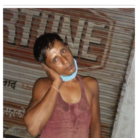
बागमती
कर्णाली
सुदूरपश्चिम
मधेश
विशेष
राजनीति
प्रमुख
समाचार
राष्ट्रिय
अन्तराष्ट्रिय
अन्तरबार्ता
अर्थ