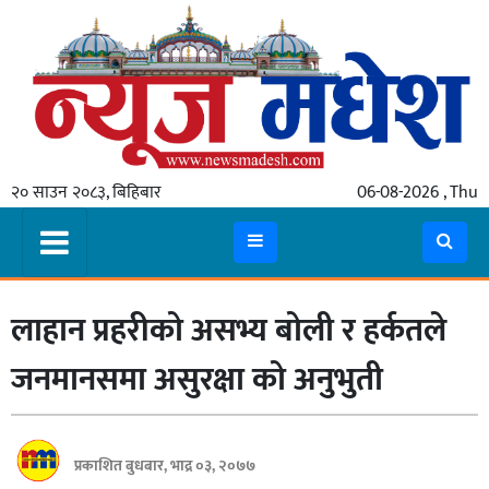
गृहपृष्ठ
समाचार
२० साउन २०८३, बिहिबार
06-08-2026 , Thu
स्थानीय
प्रदेश
कोशी
लाहान प्रहरीको असभ्य बोली र हर्कतले
मधेश
प्रदेश
जनमानसमा असुरक्षा को अनुभुती
लुम्बिनी
गण्डकी
प्रकाशित बुधबार, भाद्र ०३, २०७७