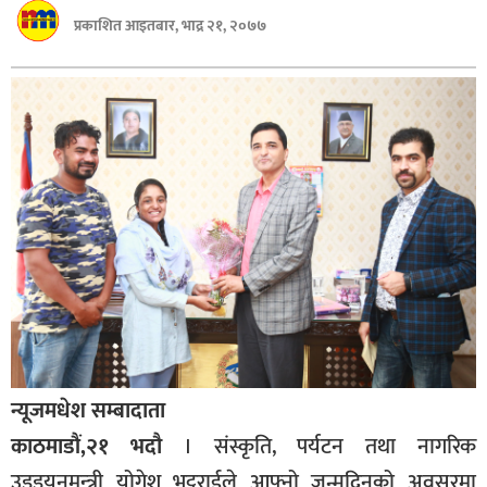
बागमती
प्रकाशित आइतबार, भाद्र २१, २०७७
कर्णाली
सुदूरपश्चिम
मधेश
विशेष
राजनीति
प्रमुख
समाचार
राष्ट्रिय
अन्तराष्ट्रिय
न्यूजमधेश सम्बादाता
अन्तरबार्ता
काठमाडौं,२१ भदौ
। संस्कृति, पर्यटन तथा नागरिक
अर्थ
उड्‌डयनमन्‍त्री योगेश भट्टराईले आफ्नो जन्मदिनको अवसरमा