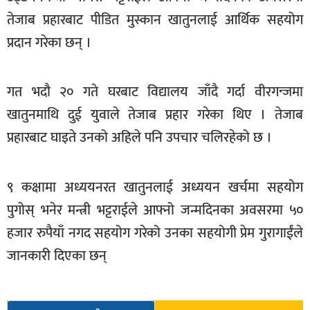
खेलकुद
तेजाब प्रहारबाट पीडित मुस्कान खातुनलाई आर्थिक सहयोग
प्रदान गरेका छन् ।
मनोरञ्जन
फोटो
/
गत भदौ २० गते घरबाट विद्यालय जाँदै गर्दा वीरगन्जमा
भिडियो
खातुनमाथि दुई युवाले तेजाब प्रहार गरेका थिए । तेजाब
अन्य
प्रहारबाट घाइते उनको अहिले पनि उपचार चलिरहेको छ ।
समाज
९ कक्षामा अध्ययनरत खातुनलाई अध्ययन खर्चमा सहयोग
शिक्षा
पुगोस् भनेर मन्त्री भट्टराईले आफ्नो जन्मदिनका अवसरमा ५०
विचार
हजार रुपैयाँ नगद सहयोग गरेको उनका सहयोगी प्रेम गुरागाईंले
स्वास्थ्य
जानकारी दिएका छन्