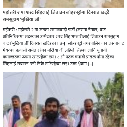
रक्तदान सेवामा जिल्लामै दोस्रो स्थान ल्याएकोमा जनमत नेताद्वय
रेडक्रस सिराहा द्वारा सम्मानित
महोत्तरी २ मा शरद सिंहलाई जिताउन लोहरपट्टीमा दिनरात खट्दै
रामसुहाग ‘मुखिया जी’
महोत्तरी : महोत्तरी २ मा जनता समाजवादी पार्टी (जसपा नेपाल) बाट
प्रतिनिधिसभा सदस्यका उम्मेदवार शरद सिंह भण्डारीलाई जिताउन रामसुहाग
यादव’मुखिया जी’ दिनरात खटिरहका छन्। लोहरपट्टी नगरपालिकाका जसपाबाट
मेयरका प्रत्यासी समेत रहेका मखिया जी अहिले सिंहका लागि चुनावी
कमाण्डरका रूपमा खटिरहेका छन्। ८ औ पटक चनावी प्रतिस्पर्धामा रहेका
सिंहलाई सघाउन उनी निकै खटिरहेका छन्। उक्त क्षेत्रमा […]
सिराहाको औरहीमा जेन-जी भेला सम्पन्न