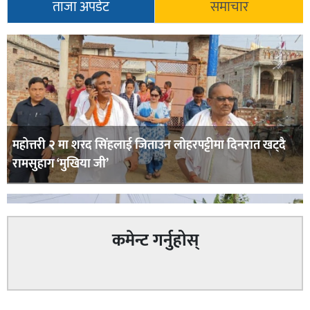
ताजा अपडेट
समाचार
महोत्तरी २ मा शरद सिंहलाई जिताउन लोहरपट्टीमा दिनरात खट्दै
रामसुहाग ‘मुखिया जी’
कमेन्ट गर्नुहोस्