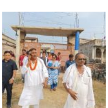
सम्बन्धित
सिराहा – २ मा जनमत छापको उपस्थिति बलियो , जनता उत्साहित
सिराहा-२ मा संजय यादव भिड्ने !