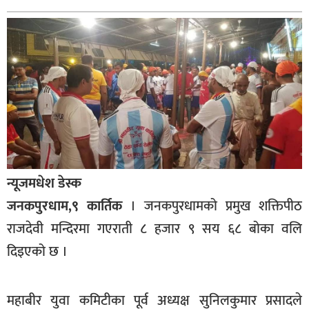
बागमती
कर्णाली
सुदूरपश्चिम
मधेश
विशेष
राजनीति
प्रमुख
न्यूजमधेश डेस्क
समाचार
जनकपुरधाम,९ कार्तिक
। जनकपुरधामको प्रमुख शक्तिपीठ
राष्ट्रिय
राजदेवी मन्दिरमा गएराती ८ हजार ९ सय ६८ बोका वलि
अन्तराष्ट्रिय
दिइएको छ ।
अन्तरबार्ता
अर्थ
महाबीर युवा कमिटीका पूर्व अध्यक्ष सुनिलकुमार प्रसादले