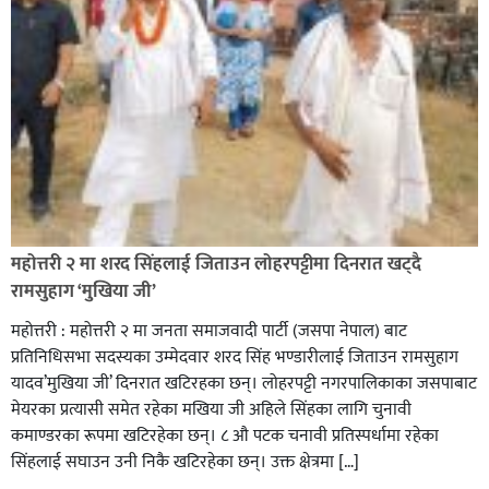
रक्तदान सेवामा जिल्लामै दोस्रो स्थान ल्याएकोमा जनमत नेताद्वय
रेडक्रस सिराहा द्वारा सम्मानित
महोत्तरी २ मा शरद सिंहलाई जिताउन लोहरपट्टीमा दिनरात खट्दै
रामसुहाग ‘मुखिया जी’
महोत्तरी : महोत्तरी २ मा जनता समाजवादी पार्टी (जसपा नेपाल) बाट
प्रतिनिधिसभा सदस्यका उम्मेदवार शरद सिंह भण्डारीलाई जिताउन रामसुहाग
यादव’मुखिया जी’ दिनरात खटिरहका छन्। लोहरपट्टी नगरपालिकाका जसपाबाट
मेयरका प्रत्यासी समेत रहेका मखिया जी अहिले सिंहका लागि चुनावी
कमाण्डरका रूपमा खटिरहेका छन्। ८ औ पटक चनावी प्रतिस्पर्धामा रहेका
सिंहलाई सघाउन उनी निकै खटिरहेका छन्। उक्त क्षेत्रमा […]