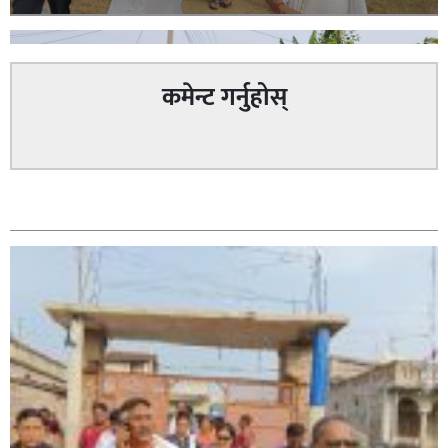
कमेन्ट गर्नुहोस्
सम्बन्धित
सिराहा – २ मा जनमत छापको उपस्थिति बलियो , जनता उत्साहित
सिराहा-२ मा संजय यादव भिड्ने !