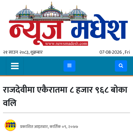
गृहपृष्ठ
समाचार
२१ साउन २०८३, शुक्रबार
07-08-2026 , Fri
स्थानीय
प्रदेश
कोशी
राजदेवीमा एकैरातमा ८ हजार ९६८ बोका
मधेश
प्रदेश
वलि
लुम्बिनी
गण्डकी
प्रकाशित आइतबार, कार्तिक ०९, २०७७