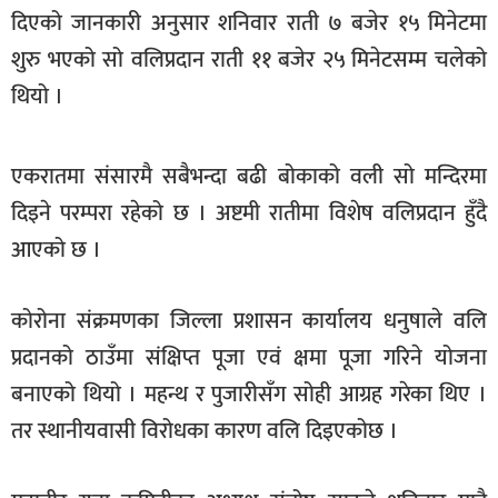
दिएको जानकारी अनुसार शनिवार राती ७ बजेर १५ मिनेटमा
खेलकुद
शुरु भएको सो वलिप्रदान राती ११ बजेर २५ मिनेटसम्म चलेको
मनोरञ्जन
थियो ।
फोटो
/
भिडियो
एकरातमा संसारमै सबैभन्दा बढी बोकाको वली सो मन्दिरमा
दिइने परम्परा रहेको छ । अष्टमी रातीमा विशेष वलिप्रदान हुँदै
अन्य
आएको छ ।
समाज
शिक्षा
कोरोना संक्रमणका जिल्ला प्रशासन कार्यालय धनुषाले वलि
विचार
प्रदानको ठाउँमा संक्षिप्त पूजा एवं क्षमा पूजा गरिने योजना
बनाएको थियो । महन्थ र पुजारीसँग सोही आग्रह गरेका थिए ।
स्वास्थ्य
तर स्थानीयवासी विरोधका कारण वलि दिइएकोछ ।