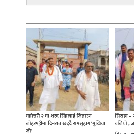
सम्बन्धित
महोत्तरी २ मा शरद सिंहलाई जिताउन
सिराहा –
लोहरपट्टीमा दिनरात खट्दै रामसुहाग ‘मुखिया
बलियो , 
जी’