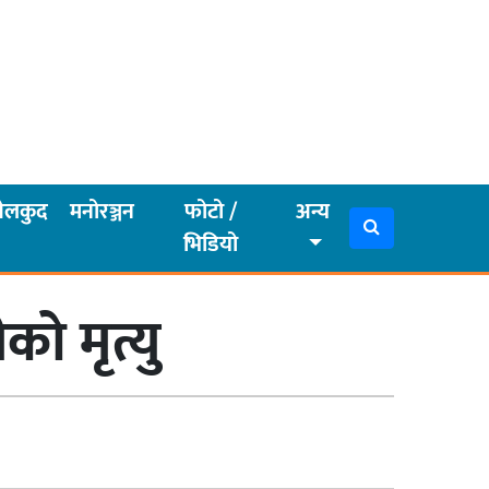
ेलकुद
मनोरञ्जन
फोटो /
अन्य
भिडियो
ो मृत्यु