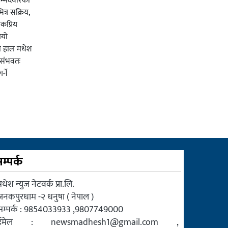
म्मेदवारका
त्र सक्रिय,
कप्रिय
ियो
ी हाल मधेश
र संभवतः
्ने
म्पर्क
धेश न्युज नेटवर्क प्रा.लि.
जनकपुरधाम -२ धनुषा ( नेपाल )
सम्पर्क : 9854033933 ,9807749000
ईमेल :
newsmadhesh1@gmail.com
,