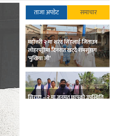
ताजा अपडेट
समाचार
महोत्तरी २ मा शरद सिंहलाई जिताउन
लोहरपट्टीमा दिनरात खट्दै रामसुहाग
‘मुखिया जी’
सिराहा – २ मा जनमत छापको उपस्थिति
बलियो , जनता उत्साहित