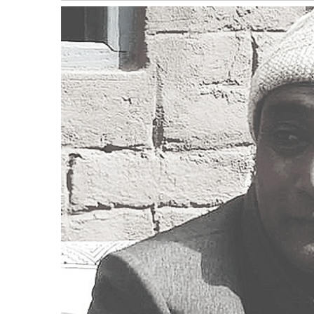
बागमती
कर्णाली
सुदूरपश्चिम
मधेश
विशेष
राजनीति
प्रमुख
समाचार
राष्ट्रिय
अन्तराष्ट्रिय
अन्तरबार्ता
अर्थ