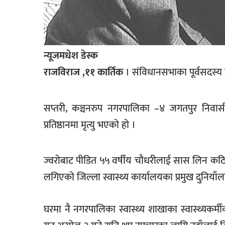
खेलकुद
मनोरञ्जन
फोटो
न्यूजमधेश डेस्क
/
राजविराज ,११ कार्तिक
। संविधानसभाका पूर्वसदस्य
भिडियो
अन्य
सप्तरी, कञ्चनरुप नगरपालिका –४ जगतपुर निवासी 
समाज
प्रतिष्ठानमा मृत्यु भएको हो ।
शिक्षा
विचार
ज्वरोबाट पीडित ५५ वर्षीय चौधरीलाई सास लिन क
लगिएको जिल्ला स्वास्थ्य कार्यालयका प्रमुख दुनिया
स्वास्थ्य
घरमा नै नगरपालिका स्वास्थ्य शाखाका स्वास्थ्यकर्