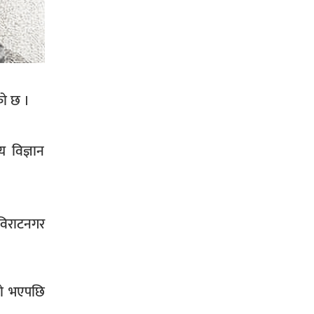
सिराहा-२ मा संजय यादव भिड्ने !
को छ ।
रक्तदान सेवामा जिल्लामै दोस्रो स्थान
ल्याएकोमा जनमत नेताद्वय रेडक्रस
सिराहा द्वारा सम्मानित
 विज्ञान
विराटनगर
सिराहाको औरहीमा जेन-जी भेला सम्पन्न
्रो भएपछि