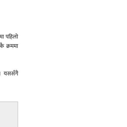
ँमा पहिलो
ै क्रममा
 । यससँगै