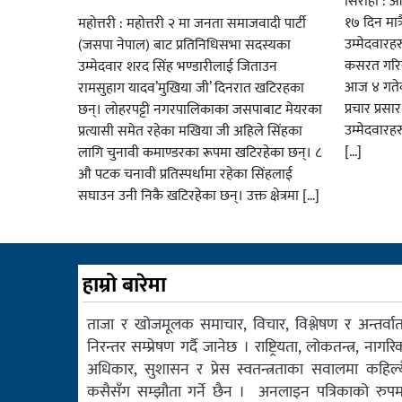
सिराहा : आ
१७ दिन मात्र
महोत्तरी : महोत्तरी २ मा जनता समाजवादी पार्टी
उम्मेदवार
(जसपा नेपाल) बाट प्रतिनिधिसभा सदस्यका
कसरत गरिर
उम्मेदवार शरद सिंह भण्डारीलाई जिताउन
आज ४ गतेबा
रामसुहाग यादव’मुखिया जी’ दिनरात खटिरहका
प्रचार प्रस
छन्। लोहरपट्टी नगरपालिकाका जसपाबाट मेयरका
उम्मेदवारह
प्रत्यासी समेत रहेका मखिया जी अहिले सिंहका
[…]
लागि चुनावी कमाण्डरका रूपमा खटिरहेका छन्। ८
औ पटक चनावी प्रतिस्पर्धामा रहेका सिंहलाई
सघाउन उनी निकै खटिरहेका छन्। उक्त क्षेत्रमा […]
हाम्रो बारेमा
ताजा र खोजमूलक समाचार, विचार, विश्लेषण र अन्तर्वार्त
निरन्तर सम्प्रेषण गर्दै जानेछ । राष्ट्रियता, लोकतन्त्र, नागरि
अधिकार, सुशासन र प्रेस स्वतन्त्रताका सवालमा कहिल्य
कसैसँग सम्झौता गर्ने छैन । अनलाइन पत्रिकाको रुपम