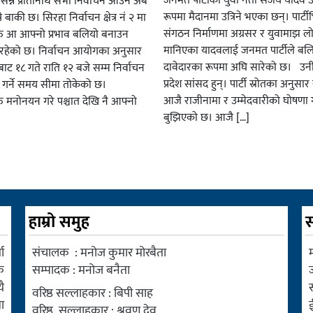
जनमत पार्टीका युवा नेता संजय यादव उ
सन्न प्रतिनिधि सभा निर्वाचन आउन अब
रूपमा मैदानमा उत्रिने भएका छन्। पार्टीभि
ै बाकी छ। सिरहा निर्वाचन क्षेत्र नं २ मा
संगठन निर्माणमा अग्रसर र युवामाझ लो
हरु आ आफ्नो प्रभाव बलियो बनाउन
मानिएका यादवलाई जनमत पार्टीले बल
हेको छ। निर्वाचन आयोगका अनुसार
दावेदारका रूपमा अघि सारेको छ। उन
ट १८ गते राति १२ बजे सम्म निर्वाचन
प्रदेश सांसद हुन्। पार्टी स्रोतका अनुसा
ार गर्ने समय सीमा तोकेको छ।
आजै राजीनामा र उम्मेदवारीको घोषणा गर
रु मनोनयन गरे पश्चात देखि नै आफ्नो
बुझिएको छ। आजै […]
हाम्रो समुह
स
ा
संचालक : मनोज कुमार मोरबैता
म
क
सम्पादक : मनोज बनैता
ै
वरिष्ठ सल्लाहकार : बिपी साह
ा
वरिष्ठ सल्लाहकार : श्रवण देव