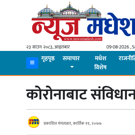
गृहपृष्ठ
समाचार
२३ साउन २०८३, आइतबार
09-08-2026 , 
स्थानीय
गृहपृष्ठ
समाचार
मधेश
राजनीत
विशेष
प्रदेश
कोशी
कोरोनाबाट संविधानस
मधेश
प्रदेश
लुम्बिनी
प्रकाशित मंगलबार, कार्तिक ११, २०७७
गण्डकी