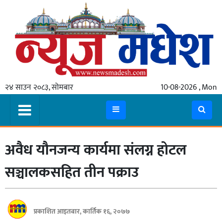
गृहपृष्ठ
समाचार
२४ साउन २०८३, सोमबार
10-08-2026 , Mon
स्थानीय
प्रदेश
कोशी
अवैध यौनजन्य कार्यमा संलग्न होटल
मधेश
प्रदेश
सञ्चालकसहित तीन पक्राउ
लुम्बिनी
गण्डकी
प्रकाशित आइतबार, कार्तिक १६, २०७७