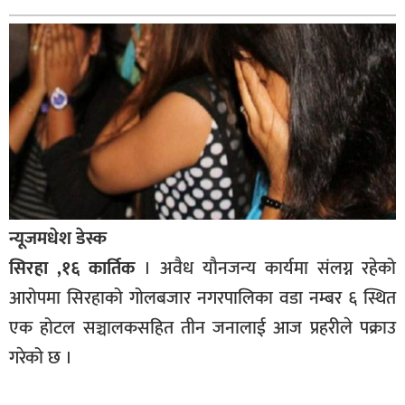
बागमती
कर्णाली
सुदूरपश्चिम
मधेश
विशेष
राजनीति
प्रमुख
न्यूजमधेश डेस्क
समाचार
सिरहा ,१६ कार्तिक
। अवैध यौनजन्य कार्यमा संलग्न रहेको
राष्ट्रिय
आरोपमा सिरहाको गोलबजार नगरपालिका वडा नम्बर ६ स्थित
अन्तराष्ट्रिय
एक होटल सञ्चालकसहित तीन जनालाई आज प्रहरीले पक्राउ
अन्तरबार्ता
गरेको छ ।
अर्थ