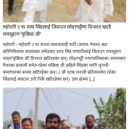
रक्तदान सेवामा जिल्लामै दोस्रो स्थान ल्याएकोमा जनमत नेताद्वय
रेडक्रस सिराहा द्वारा सम्मानित
महोत्तरी २ मा शरद सिंहलाई जिताउन लोहरपट्टीमा दिनरात खट्दै
रामसुहाग ‘मुखिया जी’
महोत्तरी : महोत्तरी २ मा जनता समाजवादी पार्टी (जसपा नेपाल) बाट
प्रतिनिधिसभा सदस्यका उम्मेदवार शरद सिंह भण्डारीलाई जिताउन रामसुहाग
यादव’मुखिया जी’ दिनरात खटिरहका छन्। लोहरपट्टी नगरपालिकाका जसपाबाट
मेयरका प्रत्यासी समेत रहेका मखिया जी अहिले सिंहका लागि चुनावी
कमाण्डरका रूपमा खटिरहेका छन्। ८ औ पटक चनावी प्रतिस्पर्धामा रहेका
सिंहलाई सघाउन उनी निकै खटिरहेका छन्। उक्त क्षेत्रमा […]
सिराहाको औरहीमा जेन-जी भेला सम्पन्न