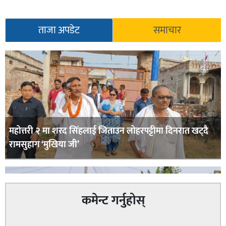
ताजा अपडेट
समाचार
महोत्तरी २ मा शरद सिंहलाई जिताउन लोहरपट्टीमा दिनरात खट्दै
रामसुहाग ‘मुखिया जी’
कमेन्ट गर्नुहोस्