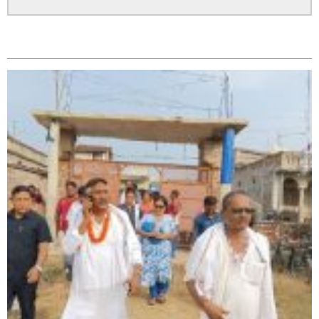
सम्बन्धित
सिराहा – २ मा जनमत छापको उपस्थिति बलियो , जनता उत्साहित
सिराहा-२ मा संजय यादव भिड्ने !