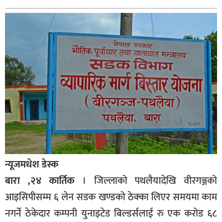
बागमती
कर्णाली
सुदूरपश्चिम
मधेश
विशेष
राजनीति
प्रमुख
समाचार
राष्ट्रिय
न्यूजमधेश डेस्क
अन्तराष्ट्रिय
बारा ,२४ कार्तिक
। जिल्लाको पथलैयादेखि वीरगञ्जको
अन्तरबार्ता
आइसिपीसम्म ६ लेन सडक खण्डको ठेक्का लिएर समयमा काम
अर्थ
नगर्ने ठेकेदार कम्पनी युनाइटेड बिल्डर्सलाई रु एक करोड ६८