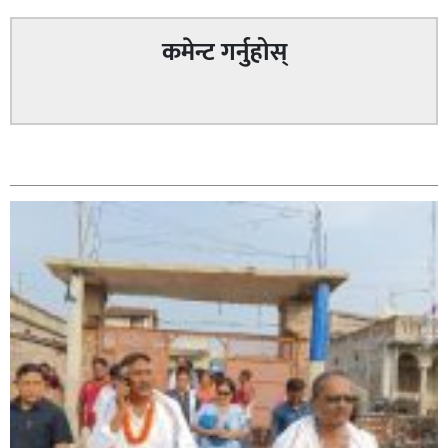
कमेन्ट गर्नुहोस्
सम्बन्धित
सिराहा – २ मा जनमत छापको उपस्थिति बलियो , जनता उत्साहित
सिराहा-२ मा संजय यादव भिड्ने !