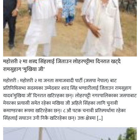
रक्तदान सेवामा जिल्लामै दोस्रो स्थान ल्याएकोमा जनमत नेताद्वय
रेडक्रस सिराहा द्वारा सम्मानित
महोत्तरी २ मा शरद सिंहलाई जिताउन लोहरपट्टीमा दिनरात खट्दै
रामसुहाग ‘मुखिया जी’
महोत्तरी : महोत्तरी २ मा जनता समाजवादी पार्टी (जसपा नेपाल) बाट
प्रतिनिधिसभा सदस्यका उम्मेदवार शरद सिंह भण्डारीलाई जिताउन रामसुहाग
यादव’मुखिया जी’ दिनरात खटिरहका छन्। लोहरपट्टी नगरपालिकाका जसपाबाट
मेयरका प्रत्यासी समेत रहेका मखिया जी अहिले सिंहका लागि चुनावी
कमाण्डरका रूपमा खटिरहेका छन्। ८ औ पटक चनावी प्रतिस्पर्धामा रहेका
सिंहलाई सघाउन उनी निकै खटिरहेका छन्। उक्त क्षेत्रमा […]
सिराहाको औरहीमा जेन-जी भेला सम्पन्न