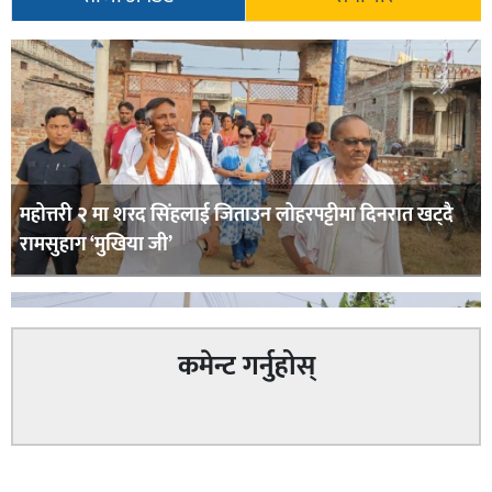
महोत्तरी २ मा शरद सिंहलाई जिताउन लोहरपट्टीमा दिनरात खट्दै
रामसुहाग ‘मुखिया जी’
कमेन्ट गर्नुहोस्
सम्बन्धित