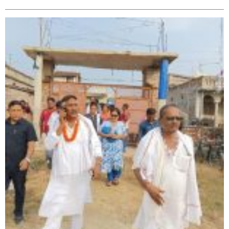
सिराहा – २ मा जनमत छापको उपस्थिति बलियो , जनता उत्साहित
सिराहा-२ मा संजय यादव भिड्ने !
रक्तदान सेवामा जिल्लामै दोस्रो स्थान ल्याएकोमा जनमत नेताद्वय