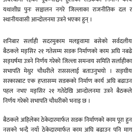
खेलकुद
यथाशीघ्र पुनः सञ्चालन नगरे जिल्लाका राजनीतिक दल र
स्थानीयवासी आन्दोलनमा उत्रने भएका हुन् ।
मनोरञ्जन
फोटो
/
शनिबार सर्लाही सदरमुकाम मलङ्गवामा बसेको सर्वदलीय
भिडियो
बैठकले मङ्सिर २१ गतेसम्म सडक निर्माणको काम अघि नबढे
अन्य
सङ्घर्षमा उत्रने निर्णय गरेको जिल्ला समन्वय समिति सर्लाहीका
सभापति मेथुर चौधरीले राससलाई बताउनुभयो । सङ्घीय
समाज
सरकारबाट एक हप्तासम्म सडकको निर्माण कार्य अघि बढाउन
शिक्षा
पहल नभए मङ्सिर २१ गतेदेखि आन्दोलनमा उत्रने बैठकले
विचार
निर्णय गरेको सभापति चौधरीको भनाइ छ ।
स्वास्थ्य
बैठकले अहिलेका ठेकेदारमार्फत सडक निर्माणको काम पूरा हुन
नसक्ने भन्दै नयाँ ठेकेदारमार्फत काम अघि बढाउन पनि माग