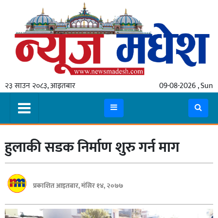
गृहपृष्ठ
समाचार
२३ साउन २०८३, आइतबार
09-08-2026 , Sun
स्थानीय
प्रदेश
कोशी
हुलाकी सडक निर्माण शुरु गर्न माग
मधेश
प्रदेश
लुम्बिनी
प्रकाशित आइतबार, मंसिर १४, २०७७
गण्डकी