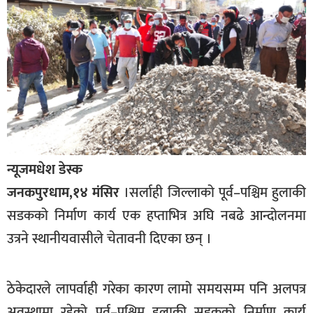
बागमती
कर्णाली
सुदूरपश्चिम
मधेश
विशेष
राजनीति
प्रमुख
न्यूजमधेश डेस्क
समाचार
जनकपुरधाम,१४ मंसिर
।सर्लाही जिल्लाको पूर्व–पश्चिम हुलाकी
राष्ट्रिय
सडकको निर्माण कार्य एक हप्ताभित्र अघि नबढे आन्दोलनमा
उत्रने स्थानीयवासीले चेतावनी दिएका छन् ।
अन्तराष्ट्रिय
अन्तरबार्ता
ठेकेदारले लापर्वाही गरेका कारण लामो समयसम्म पनि अलपत्र
अर्थ
अवस्थामा रहेको पूर्व–पश्चिम हुलाकी सडकको निर्माण कार्य