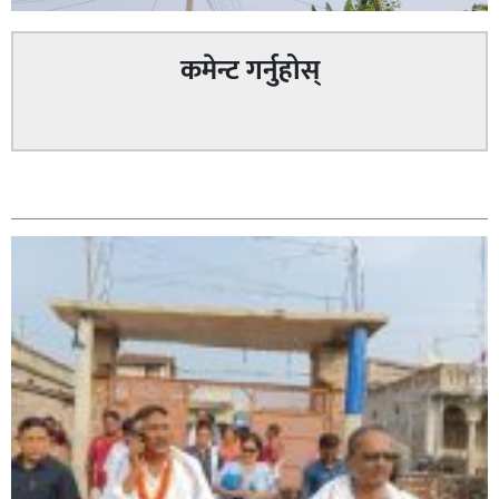
कमेन्ट गर्नुहोस्
सम्बन्धित
सिराहा – २ मा जनमत छापको उपस्थिति बलियो , जनता उत्साहित
सिराहा-२ मा संजय यादव भिड्ने !