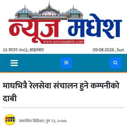
गृहपृष्ठ
समाचार
२३ साउन २०८३, आइतबार
09-08-2026 , Sun
स्थानीय
प्रदेश
कोशी
माघभित्रै रेलसेवा संचालन हुने कम्पनीको
मधेश
प्रदेश
दाबी
लुम्बिनी
गण्डकी
प्रकाशित बिहिबार, पुष २३, २०७७