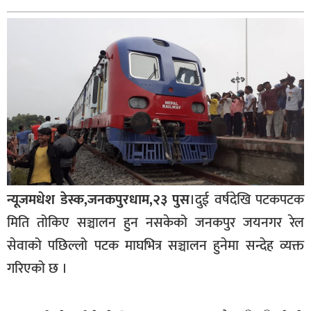
बागमती
कर्णाली
सुदूरपश्चिम
मधेश
विशेष
राजनीति
प्रमुख
समाचार
न्यूजमधेश डेस्क,
जनकपुरधाम,२३ पुस
।दुई वर्षदेखि पटकपटक
राष्ट्रिय
मिति तोकिए सञ्चालन हुन नसकेको जनकपुर जयनगर रेल
अन्तराष्ट्रिय
सेवाको पछिल्लो पटक माघभित्र सञ्चालन हुनेमा सन्देह व्यक्त
गरिएको छ ।
अन्तरबार्ता
अर्थ