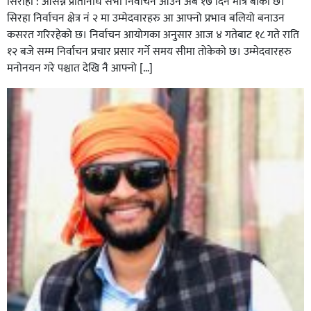
सिराहा : आसन्न प्रतिनिधि सभा निर्वाचन आउन अब १७ दिन मात्रै बाकी छ।
सिरहा निर्वाचन क्षेत्र नं २ मा उम्मेदवारहरु आ आफ्नो प्रभाव बलियो बनाउन
कसरत गरिरहेको छ। निर्वाचन आयोगका अनुसार आज ४ गतेबाट १८ गते राति
१२ बजे सम्म निर्वाचन प्रचार प्रसार गर्ने समय सीमा तोकेको छ। उम्मेदवारहरु
मनोनयन गरे पश्चात देखि नै आफ्नो […]