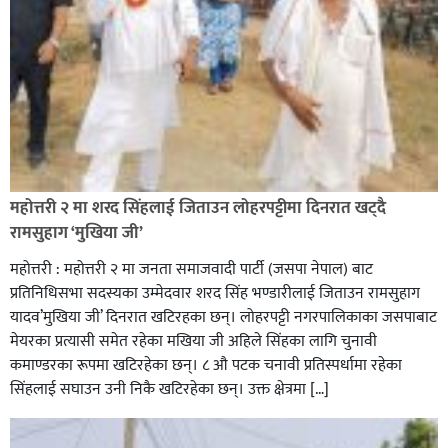
रक्तदान सेवामा जिल्लामै दोस्रो स्थान ल्याएकोमा जनमत नेताद्वय
रेडक्रस सिराहा द्वारा सम्मानित
महोत्तरी २ मा शरद सिंहलाई जिताउन लोहरपट्टीमा दिनरात खट्दै
रामसुहाग ‘मुखिया जी’
महोत्तरी : महोत्तरी २ मा जनता समाजवादी पार्टी (जसपा नेपाल) बाट
प्रतिनिधिसभा सदस्यका उम्मेदवार शरद सिंह भण्डारीलाई जिताउन रामसुहाग
यादव’मुखिया जी’ दिनरात खटिरहका छन्। लोहरपट्टी नगरपालिकाका जसपाबाट
मेयरका प्रत्यासी समेत रहेका मखिया जी अहिले सिंहका लागि चुनावी
कमाण्डरका रूपमा खटिरहेका छन्। ८ औ पटक चनावी प्रतिस्पर्धामा रहेका
सिंहलाई सघाउन उनी निकै खटिरहेका छन्। उक्त क्षेत्रमा […]
सिराहाको औरहीमा जेन-जी भेला सम्पन्न