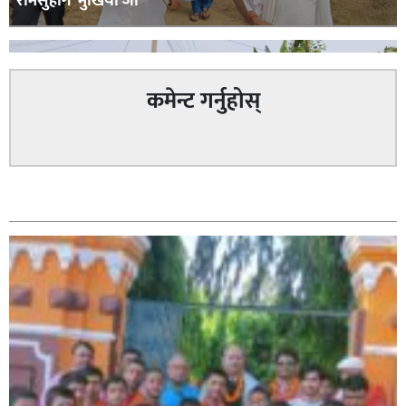
रामसुहाग ‘मुखिया जी’
कमेन्ट गर्नुहोस्
सम्बन्धित
सिराहा – २ मा जनमत छापको उपस्थिति बलियो , जनता उत्साहित