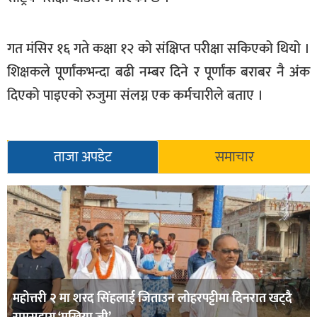
खेलकुद
मनोरञ्जन
गत मंसिर १६ गते कक्षा १२ को संक्षिप्त परीक्षा सकिएको थियो ।
शिक्षकले पूर्णांकभन्दा बढी नम्बर दिने र पूर्णांक बराबर नै अंक
फोटो
/
दिएको पाइएको रुजुमा संलग्न एक कर्मचारीले बताए ।
भिडियो
अन्य
ताजा अपडेट
समाचार
समाज
शिक्षा
विचार
स्वास्थ्य
महोत्तरी २ मा शरद सिंहलाई जिताउन लोहरपट्टीमा दिनरात खट्दै