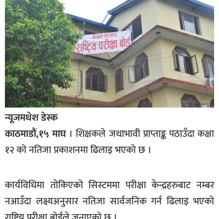
बागमती
कर्णाली
सुदूरपश्चिम
मधेश
विशेष
राजनीति
न्यूजमधेश डेस्क
प्रमुख
समाचार
काठमाडौं,१५ माघ
। शिक्षकले जथाभावी प्राप्ताङ्क पठाउँदा कक्षा
१२ को नतिजा प्रकाशनमा ढिलाइ भएको छ ।
राष्ट्रिय
अन्तराष्ट्रिय
कार्यविधिमा तोकिएको सिस्टममा परीक्षा केन्द्रहरुबाट नम्बर
अन्तरबार्ता
नआउँदा लक्ष्यअनुसार नतिजा सार्वजनिक गर्न ढिलाइ भएको
अर्थ
राष्ट्रिय परीक्षा बोर्डले जनाएको छ ।