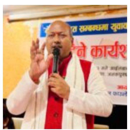
सिराहाको औरहीमा जेन-जी भेला सम्पन्न