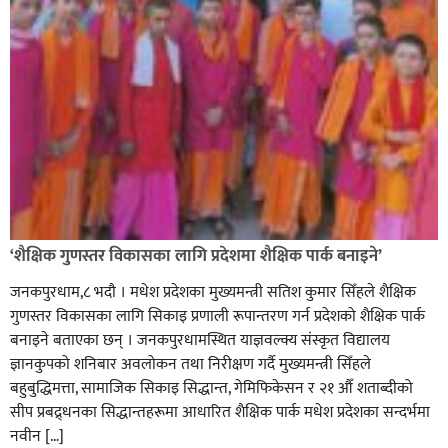
सिराहा-२ मा संजय यादव भिड्ने !
रक्तदान सेवामा जिल्लामै दोस्रो स्थान ल्याएकोमा जनमत नेताद्वय
रेडक्रस सिराहा द्वारा सम्मानित
‘शैक्षिक गुणस्तर विकासका लागि प्रदेशमा शैक्षिक पार्क बनाइने’
जनकपुरधाम,८ भदौ । मधेश प्रदेशका मुख्यमन्त्री सतिश कुमार सिँहले शैक्षिक
गुणस्तर विकासका लागि सिकाइ प्रणाली रूपान्तरण गर्न प्रदेशको शैक्षिक पार्क
बनाइने बताएका छन् । जनकपुरधामस्थित याज्ञवल्क्य संस्कृत विद्यालय
ज्ञानकुपको शनिबार अवलोकन तथा निरीक्षण गर्दै मुख्यमन्त्री सिँहले
बहुबुद्धिमत्ता, सामाजिक सिकाइ सिद्धान्त, गेमिफिकेसन र २१ औँ शताब्दीको
सीप प्रबद्र्धनका सिद्धान्तहरूमा आधारित शैक्षिक पार्क मधेश प्रदेशका सन्दर्भमा
नवीन […]