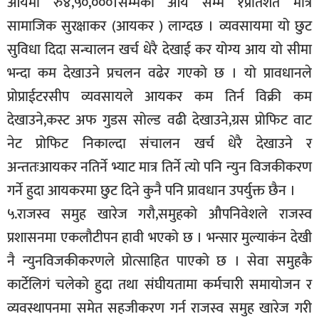
आयमा रु४,५०,०००।सम्मको आय सम्म १प्रतिशत मात्र
सामाजिक सुरक्षाकर (आयकर ) लाग्दछ । व्यवसायमा यो छुट
सुविधा दिदा सन्चालन खर्च धेरै देखाई कर योग्य आय यो सीमा
भन्दा कम देखाउने प्रचलन वढेर गएको छ । यो प्रावधानले
प्रोप्राईटरसीप व्यवसायले आयकर कम तिर्न विक्री कम
देखाउने,कस्ट अफ गुडस सोल्ड वढी देखाउने,ग्रस प्रोफिट वाट
नेट प्रोफिट निकाल्दा संचालन खर्च धेरै देखाउने र
अन्ततःआयकर नतिर्ने भ्याट मात्र तिर्ने त्यो पनि न्युन विजकीकरण
गर्ने हुदा आयकरमा छुट दिने कुनै पनि प्रावधान उपर्युक्त छैन ।
५.राजस्व समुह खारेज गरौ,समुहको औपनिवेशले राजस्व
प्रशासनमा एकलौटीपन हावी भएको छ । भन्सार मुल्याकंन देखी
नै न्युनविजकीकरणले प्रोत्साहित पाएको छ । सेवा समुहकै
कार्टेलिगं चलेको हुदा तथा संघीयतामा कर्मचारी समायोजन र
व्यवस्थापनमा समेत सहजीकरण गर्न राजस्व समुह खारेज गरी