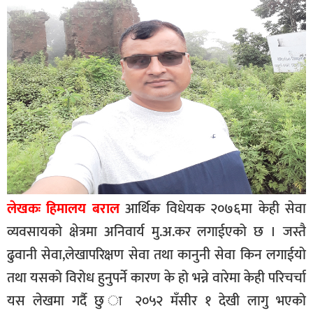
बागमती
कर्णाली
सुदूरपश्चिम
मधेश
विशेष
राजनीति
प्रमुख
समाचार
लेखकः हिमालय बराल
आर्थिक विधेयक २०७६मा केही सेवा
राष्ट्रिय
व्यवसायको क्षेत्रमा अनिवार्य मु.अ.कर लगाईएको छ । जस्तै
अन्तराष्ट्रिय
ढुवानी सेवा,लेखापरिक्षण सेवा तथा कानुनी सेवा किन लगाईयो
अन्तरबार्ता
तथा यसको विरोध हुनुपर्ने कारण के हो भन्ने वारेमा केही परिचर्चा
अर्थ
यस लेखमा गर्दै छु ा २०५२ मँसीर १ देखी लागु भएको