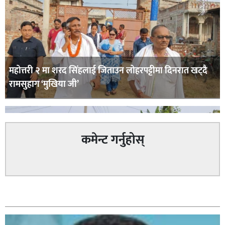
महोत्तरी २ मा शरद सिंहलाई जिताउन लोहरपट्टीमा दिनरात खट्दै
रामसुहाग ‘मुखिया जी’
कमेन्ट गर्नुहोस्
सम्बन्धित
सिराहा – २ मा जनमत छापको उपस्थिति बलियो , जनता उत्साहित