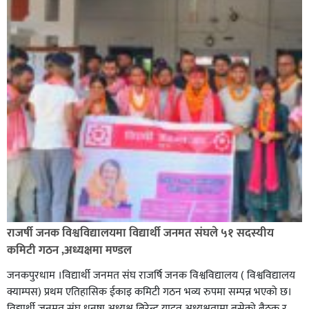
राजर्षी जनक विश्वविद्यालयमा विद्यार्थी जनमत संघले ५१ सदस्यीय
कमिटी गठन ,अध्यक्षमा मण्डल
जनकपुरधाम ।विद्यार्थी जनमत संघ राजर्षि जनक विश्वविद्यालय ( विश्वविद्यालय
क्याम्पस) प्रथम एतिहासिक ईकाइ कमिटी गठन भव्य रुपमा सम्पन्न भएको छ।
विद्यार्थी जनमत संघ धनुषा अध्यक्ष बिरेन्द्र यादव अध्यक्षतामा बसेको बैठक र