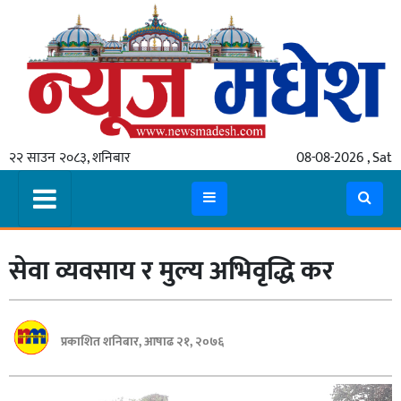
गृहपृष्ठ
समाचार
२२ साउन २०८३, शनिबार
08-08-2026 , Sat
स्थानीय
प्रदेश
कोशी
सेवा व्यवसाय र मुल्य अभिवृद्धि कर
मधेश
प्रदेश
लुम्बिनी
प्रकाशित शनिबार, आषाढ २१, २०७६
गण्डकी