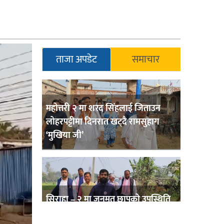
ताजा अपडेट
समाचार
महोत्तरी २ मा शरद सिंहलाई जिताउन
लोहरपट्टीमा दिनरात खट्दै रामसुहाग
‘मुखिया जी’
सिराहा – २ मा जनमत छापको उपस्थिति
बलियो , जनता उत्साहित