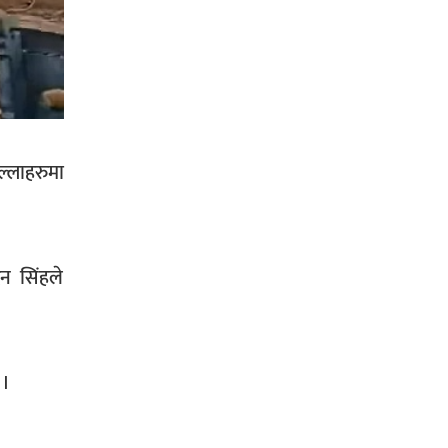
सिराहा-२ मा संजय यादव भिड्ने !
्लाहरुमा
रक्तदान सेवामा जिल्लामै दोस्रो स्थान
ल्याएकोमा जनमत नेताद्वय रेडक्रस
न सिंहले
सिराहा द्वारा सम्मानित
 ।
सिराहाको औरहीमा जेन-जी भेला सम्पन्न