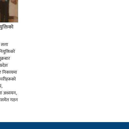
ुक्तिको
सत्ता
ियुक्तिको
ुक्रबार
्रदेश
 र निकायमा
िकारीहरूको
ि,
ा अध्ययन,
ितिसमेत गठन