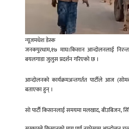
खेलकुद
मनोरञ्जन
फोटो
/
न्यूजमधेश डेस्क
भिडियो
जनकपुरधाम,१७ माघ।किसान आन्दोलनलाई निरन्तरता
अन्य
बयलगाडा जुलुस प्रदर्शन गरिएको छ ।
समाज
आन्दोलनको कार्यक्रमअन्तगर्तत पार्टीले आज (सोम
शिक्षा
बताएका हुन् ।
विचार
स्वास्थ्य
सो पार्टीे किसानलाई समयमा मलखाद, बीउबिजन, सिँच
सरकारले किसानको माग पूर्ण नगरेसम्म आन्दोलन चल्