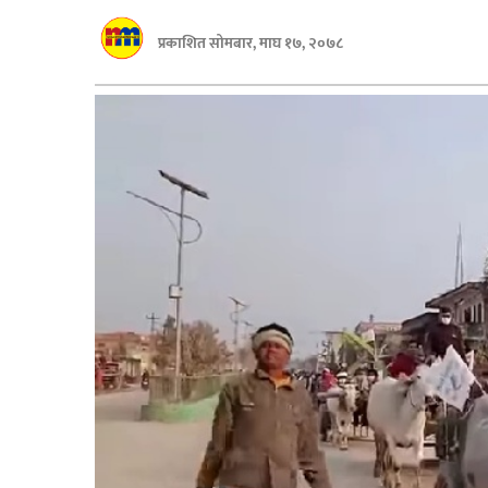
बागमती
प्रकाशित सोमबार, माघ १७, २०७८
कर्णाली
सुदूरपश्चिम
मधेश
विशेष
राजनीति
प्रमुख
समाचार
राष्ट्रिय
अन्तराष्ट्रिय
अन्तरबार्ता
अर्थ