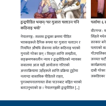
द्वन्द्वपीडित भन्छन्-‘घर गुजारा चलाउन पनि
पर्सामा ६ 
कठिनाइ भयो’
वीरगन्ज : म
सिंहले मधेस
नेपालगञ्ज : सशस्त्र द्वन्द्वका क्रममा पीडित
सरकार बने
भएकाहरूले दैनिक रूपमा घर गुजारा चलाउन र
पलाएको बत
नियमित औषधि सेवनमा समेत कठिनाइ भएको
गाँउपालिक
गुनासो गरेका छन् । विस्तृत शान्ति सम्झौता,
जनमत पार्टी
सङ्क्रमणकालीन न्याय र द्वन्द्वपीडितको न्यायका
कार्यक्रमलाई
सवालमा आज यहाँ आयोजना गरिएको
दाबी गरेका 
अन्तरक्रियामा उहाँहरूले शान्ति प्रक्रिया टुङ्गोमा
जकडिएका 
नलाग्दा वास्तविक पीडितले राहत,
पुनःस्थापनालगायत सेवा पाउनबाट वञ्चित भएको
बताउनुभएको छ । नेपालगञ्जकी द्वन्द्वपीडित […]