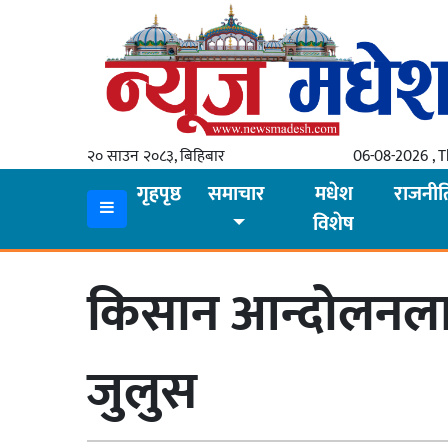
गृहपृष्ठ
समाचार
२० साउन २०८३, बिहिबार
06-08-2026 , 
स्थानीय
गृहपृष्ठ
समाचार
मधेश
राजनीत
विशेष
प्रदेश
कोशी
किसान आन्दोलनलाई
मधेश
प्रदेश
जुलुस
लुम्बिनी
गण्डकी