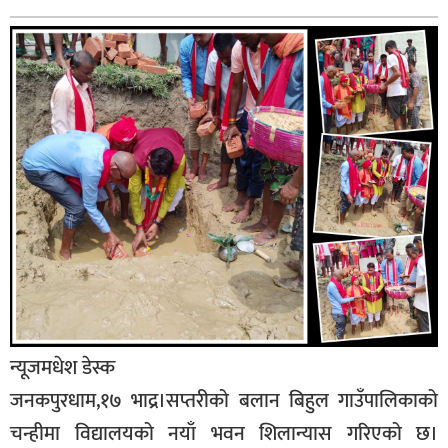
बागमती
कर्णाली
सुदूरपश्चिम
मधेश
विशेष
राजनीति
प्रमुख
समाचार
राष्ट्रिय
अन्तराष्ट्रिय
न्यूजमधेश डेस्क
अन्तरबार्ता
जनकपुरधाम,१७ भाद्र।सप्तरीको बलान बिहुल गाउँपालिकाको
अर्थ
चन्हीमा विद्यालयको नयाँ भवन शिलान्यास गरिएको छ।