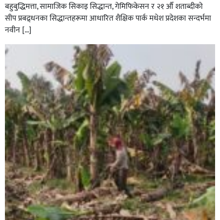
बहुबुद्धिमत्ता, सामाजिक सिकाइ सिद्धान्त, गेमिफिकेसन र २१ औँ शताब्दीको
सीप प्रबद्र्धनका सिद्धान्तहरूमा आधारित शैक्षिक पार्क मधेश प्रदेशका सन्दर्भमा
नवीन […]
सिराहाको औरहीमा जेन-जी भेला सम्पन्न