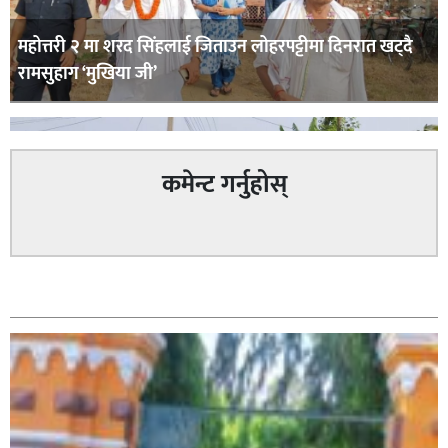
महोत्तरी २ मा शरद सिंहलाई जिताउन लोहरपट्टीमा दिनरात खट्दै
रामसुहाग ‘मुखिया जी’
कमेन्ट गर्नुहोस्
सम्बन्धित
सिराहा – २ मा जनमत छापको उपस्थिति बलियो , जनता उत्साहित