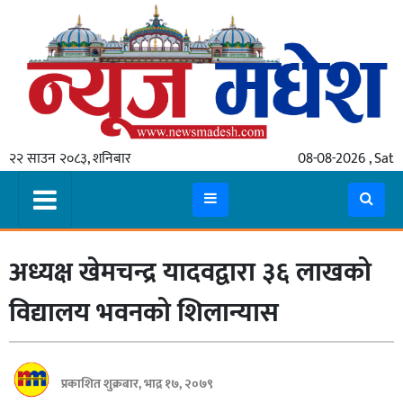
गृहपृष्ठ
समाचार
२२ साउन २०८३, शनिबार
08-08-2026 , Sat
स्थानीय
प्रदेश
कोशी
अध्यक्ष खेमचन्द्र यादवद्वारा ३६ लाखको
मधेश
प्रदेश
विद्यालय भवनको शिलान्यास
लुम्बिनी
गण्डकी
प्रकाशित शुक्रबार, भाद्र १७, २०७९