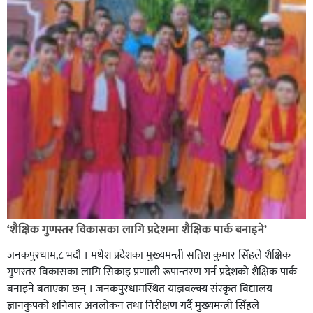
सिराहा-२ मा संजय यादव भिड्ने !
रक्तदान सेवामा जिल्लामै दोस्रो स्थान ल्याएकोमा जनमत नेताद्वय
रेडक्रस सिराहा द्वारा सम्मानित
‘शैक्षिक गुणस्तर विकासका लागि प्रदेशमा शैक्षिक पार्क बनाइने’
जनकपुरधाम,८ भदौ । मधेश प्रदेशका मुख्यमन्त्री सतिश कुमार सिँहले शैक्षिक
गुणस्तर विकासका लागि सिकाइ प्रणाली रूपान्तरण गर्न प्रदेशको शैक्षिक पार्क
बनाइने बताएका छन् । जनकपुरधामस्थित याज्ञवल्क्य संस्कृत विद्यालय
ज्ञानकुपको शनिबार अवलोकन तथा निरीक्षण गर्दै मुख्यमन्त्री सिँहले