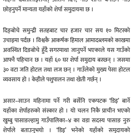
खेलकुद
छोड्नुपर्ने मान्यता यहाँको शेर्पा समुदायमा छ ।
मनोरञ्जन
दिङ्बोचे समुन्द्री सतहबाट चार हजार चार सय १० मिटरको
फोटो
/
उचाइमा पर्दछ । विश्वकै आकर्षक हिमाल आमादब्लमको काखमा
भिडियो
अवस्थित दिङबोचे हुँदै सगरमाथा जानुपर्ने भएकाले यस गाउँको
अन्य
आफ्नै पहिचान छ । यहाँ ६० घर शेर्पा समुदाय बस्छन् । जसमा
३० वटा जति होटल तथा लज छन् । गाउँलेको मुख्य पेसा होटल
समाज
व्यवसाय हो । केहीले पशुपालन तथा खेती गर्छन् ।
शिक्षा
विचार
असार–साउन महिनामा पर्ने गरी बर्सेनि एकपटक ‘डिइ’ बार्ने
स्वास्थ्य
यहाँका शेर्पाहरुको संस्कार हो । यो चलन निकै प्राचीन भएको
खुम्बु पासाङल्हामु गाउँपालिका–४ का वडा सदस्य पासाङ नुरु
शेर्पाले बताउनुभयो । ‘डिइ’ भनेको यहाँको समुदायको