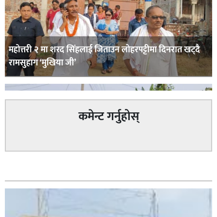
महोत्तरी २ मा शरद सिंहलाई जिताउन लोहरपट्टीमा दिनरात खट्दै
रामसुहाग ‘मुखिया जी’
कमेन्ट गर्नुहोस्
सम्बन्धित
सिराहा – २ मा जनमत छापको उपस्थिति बलियो , जनता उत्साहित