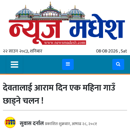
गृहपृष्ठ
समाचार
२२ साउन २०८३, शनिबार
08-08-2026 , Sat
स्थानीय
प्रदेश
कोशी
देवतालाई आराम दिन एक महिना गाउँ
मधेश
प्रदेश
छाड्ने चलन !
लुम्बिनी
गण्डकी
सुवास दर्नाल
प्रकाशित शुक्रबार, आषाढ २८, २०८१