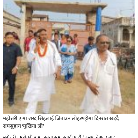
सिराहा-२ मा संजय यादव भिड्ने !
रक्तदान सेवामा जिल्लामै दोस्रो स्थान ल्याएकोमा जनमत नेताद्वय
रेडक्रस सिराहा द्वारा सम्मानित
महोत्तरी २ मा शरद सिंहलाई जिताउन लोहरपट्टीमा दिनरात खट्दै
रामसुहाग ‘मुखिया जी’
महोत्तरी : महोत्तरी २ मा जनता समाजवादी पार्टी (जसपा नेपाल) बाट