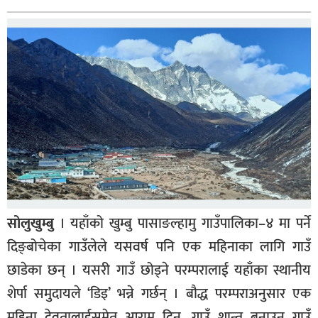
बागमती
कर्णाली
सुदूरपश्चिम
मधेश
विशेष
राजनीति
प्रमुख
समाचार
राष्ट्रिय
सोलुखुम्बु
। यहाँको खुम्बु पासाङल्हामु गाउँपालिका–४ मा पर्ने
दिङ्बोचेका गाउँलेले यसवर्ष पनि एक महिनाका लागि गाउँ
अन्तराष्ट्रिय
छाडेका छन् । यसरी गाउँ छोड्ने परम्परालाई यहाँका स्थानीय
अन्तरबार्ता
शेर्पा समुदायले ‘डिइ’ भन्ने गर्छन् । बौद्ध परम्पराअनुसार एक
अर्थ
महिना देवतालाईसमेत् आराम दिन, गाउँ शान्त बनाउन गाउँ