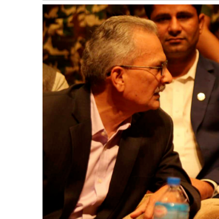
बागमती
कर्णाली
सुदूरपश्चिम
मधेश
विशेष
राजनीति
प्रमुख
समाचार
राष्ट्रिय
अन्तराष्ट्रिय
अन्तरबार्ता
अर्थ