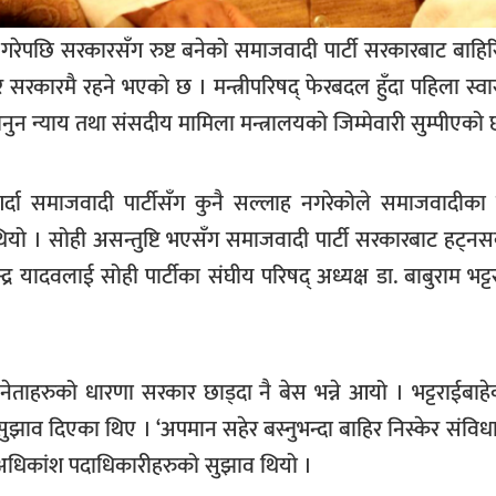
रेपछि सरकारसँग रुष्ट बनेको समाजवादी पार्टी सरकारबाट बाहिरि
ारमै रहने भएको छ । मन्त्रीपरिषद् फेरबदल हुँदा पहिला स्वास्थ्
ानुन न्याय तथा संसदीय मामिला मन्त्रालयको जिम्मेवारी सुम्पीएको 
ेर गर्दा समाजवादी पार्टीसँग कुनै सल्लाह नगरेकोले समाजवादीका 
ियो । सोही असन्तुष्टि भएसँग समाजवादी पार्टी सरकारबाट हट्नसक्
्र यादवलाई सोही पार्टीका संघीय परिषद् अध्यक्ष डा. बाबुराम भट्टर
नेताहरुको धारणा सरकार छाड्दा नै बेस भन्ने आयो । भट्टराईबा
यसुझाव दिएका थिए । ‘अपमान सहेर बस्नुभन्दा बाहिर निस्केर संव
 अधिकांश पदाधिकारीहरुको सुझाव थियो ।