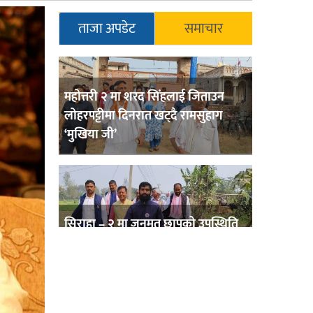
ताजा अपडेट
समाचार
महोत्तरी २ मा शरद सिंहलाई जिताउन
लोहरपट्टीमा दिनरात खट्दै रामसुहाग
‘मुखिया जी’
सिराहा – २ मा जनमत छापको उपस्थिति
बलियो , जनता उत्साहित