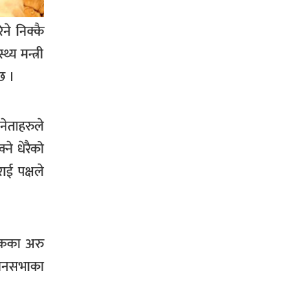
ने निक्कै
सिराहा-२ मा संजय यादव भिड्ने !
य मन्त्री
छ ।
रक्तदान सेवामा जिल्लामै दोस्रो स्थान
नेताहरुले
ल्याएकोमा जनमत नेताद्वय रेडक्रस
सिराहा द्वारा सम्मानित
ने धेरैको
ाई पक्षले
हेकका अरु
सिराहाको औरहीमा जेन-जी भेला सम्पन्न
िधानसभाका