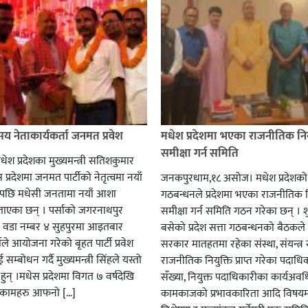
सय नेताकार्यकर्ता जनमत प्रवेश
मधेश प्रदेशमा भएका राजनीतिक निय
समीक्षा गर्न समिति
धेश प्रदेशका मुख्यमन्त्री सतिशकुमार
 प्रदेशमा जनमत पार्टीको नेतृत्वमा नयाँ
जनकपुरधाम,१८ असोज। मधेश प्रदेशको 
पछि मधेसी जनतामा नयाँ आशा
गठबन्धनले प्रदेशमा भएका राजनीतिक न
ाएका छन् । पर्साको जगरनाथपुर
समीक्षा गर्न समिति गठन गरेका छन् । श
ा वडा नम्बर ४ सुहपुरमा आइतबार
बसेको प्रदेश सत्ता गठबन्धनको बैठकले प
ले आयोजना गरेको बृहत पार्टी प्रवेश
सरकार मातहतमा रहेका संस्था, संयन्त्र
 सम्बोधन गर्दै मुख्यमन्त्री सिंहले यस्तो
राजनीतिक नियुक्ति प्राप्त गरेका पदाध
हुन् ।मधेस प्रदेशमा विगत ७ वर्षदेखि
सँख्या, नियुक्त पदाधिकारीका कार्यअवध
कामहरु आफनो […]
कामकाजको प्रभावकारिता आदि विषयम