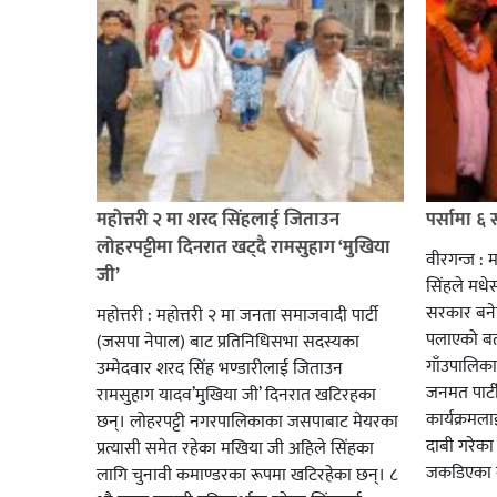
महोत्तरी २ मा शरद सिंहलाई जिताउन
पर्सामा ६ 
लोहरपट्टीमा दिनरात खट्दै रामसुहाग ‘मुखिया
वीरगन्ज : म
जी’
सिंहले मधेस
सरकार बने
महोत्तरी : महोत्तरी २ मा जनता समाजवादी पार्टी
पलाएको बत
(जसपा नेपाल) बाट प्रतिनिधिसभा सदस्यका
गाँउपालिक
उम्मेदवार शरद सिंह भण्डारीलाई जिताउन
जनमत पार्टी
रामसुहाग यादव’मुखिया जी’ दिनरात खटिरहका
कार्यक्रमलाई
छन्। लोहरपट्टी नगरपालिकाका जसपाबाट मेयरका
दाबी गरेका 
प्रत्यासी समेत रहेका मखिया जी अहिले सिंहका
जकडिएका 
लागि चुनावी कमाण्डरका रूपमा खटिरहेका छन्। ८