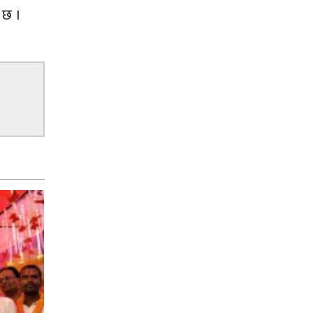
ख छ ।