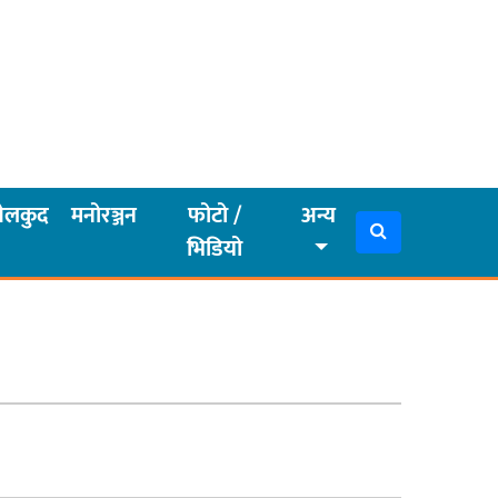
ेलकुद
मनोरञ्जन
फोटो /
अन्य
भिडियो