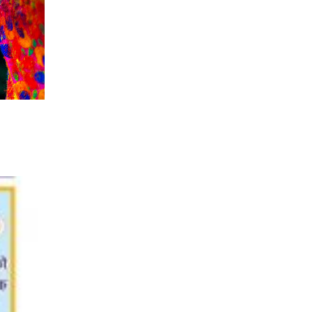
सिराहा-२ मा संजय यादव भिड्ने !
रक्तदान सेवामा जिल्लामै दोस्रो स्थान
ल्याएकोमा जनमत नेताद्वय रेडक्रस
सिराहा द्वारा सम्मानित
सिराहाको औरहीमा जेन-जी भेला सम्पन्न