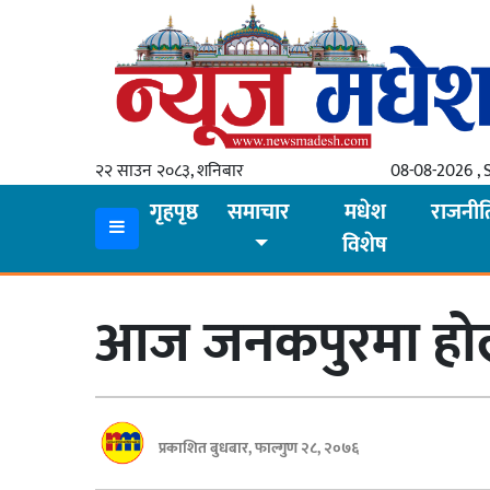
गृहपृष्ठ
समाचार
२२ साउन २०८३, शनिबार
08-08-2026 , 
स्थानीय
गृहपृष्ठ
समाचार
मधेश
राजनीत
विशेष
प्रदेश
कोशी
आज जनकपुरमा हो
मधेश
प्रदेश
लुम्बिनी
प्रकाशित बुधबार, फाल्गुण २८, २०७६
गण्डकी