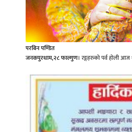
खेलकुद
मनोरञ्जन
फोटो
/
भिडियो
परबिन पण्डित
अन्य
जनकपुरधाम,२८ फाल्गुण
। रङ्गहरुको पर्व होली आ
समाज
शिक्षा
विचार
स्वास्थ्य