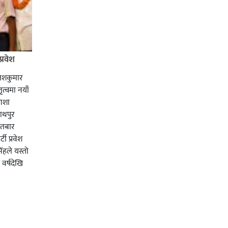
्रवेश
तिशकुमार
ृत्वमा नयाँ
आशा
ाथपुर
इतबार
ी प्रवेश
िंहले यस्तो
वर्षदेखि