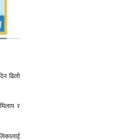
दिन ढिलो
लमिलाप र
होलिकालाई