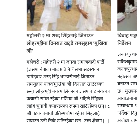
महोत्तरी २ मा शरद सिंहलाई जिताउन
विवाह पञ्च
लोहरपट्टीमा दिनरात खट्दै रामसुहाग ‘मुखिया
निर्देशन
जी’
जनकपुरधाम :
सतिशकुमार 
महोत्तरी : महोत्तरी २ मा जनता समाजवादी पार्टी
जनकपुरधाम
(जसपा नेपाल) बाट प्रतिनिधिसभा सदस्यका
महोत्सव अर्
उम्मेदवार शरद सिंह भण्डारीलाई जिताउन
बनाउन सम्ब
रामसुहाग यादव’मुखिया जी’ दिनरात खटिरहका
छ । मुख्यमन
छन्। लोहरपट्टी नगरपालिकाका जसपाबाट मेयरका
आयोजनामा 
प्रत्यासी समेत रहेका मखिया जी अहिले सिंहका
सम्बन्धमा
लागि चुनावी कमाण्डरका रूपमा खटिरहेका छन्। ८
निर्देशन दि
औ पटक चनावी प्रतिस्पर्धामा रहेका सिंहलाई
अयोध्याधा
सघाउन उनी निकै खटिरहेका छन्। उक्त क्षेत्रमा […]