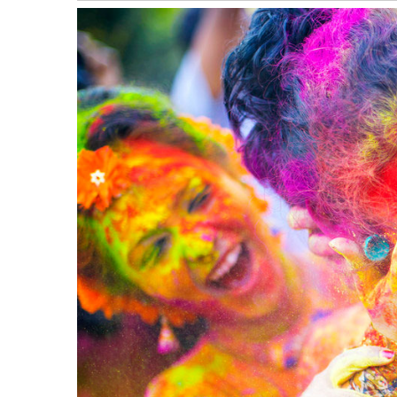
बागमती
कर्णाली
सुदूरपश्चिम
मधेश
विशेष
राजनीति
प्रमुख
समाचार
राष्ट्रिय
अन्तराष्ट्रिय
अन्तरबार्ता
अर्थ