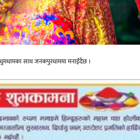
ज धुमधामका साथ जनकपुरधाममा मनाईंदैछ ।