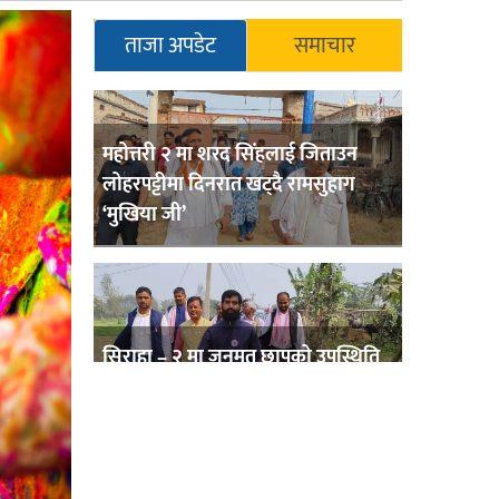
ताजा अपडेट
समाचार
महोत्तरी २ मा शरद सिंहलाई जिताउन
लोहरपट्टीमा दिनरात खट्दै रामसुहाग
‘मुखिया जी’
सिराहा – २ मा जनमत छापको उपस्थिति
बलियो , जनता उत्साहित