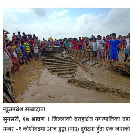
बागमती
कर्णाली
सुदूरपश्चिम
मधेश
विशेष
राजनीति
प्रमुख
समाचार
राष्ट्रिय
अन्तराष्ट्रिय
न्यूजमधेश सम्बादाता
अन्तरबार्ता
सुनसरी, १७ श्रावण
। जिल्लाको बराहाक्षेत्र नगरपालिका वडा
अर्थ
नम्बर –१ कोशीगढमा आज डुङ्गा (नाउ) दुर्घटना हुँदा एक जनाको