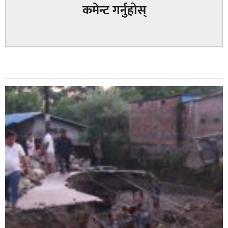
कमेन्ट गर्नुहोस्
सम्बन्धित
सिराहा – २ मा जनमत छापको उपस्थिति बलियो , जनता उत्साहित
सिराहा-२ मा संजय यादव भिड्ने !