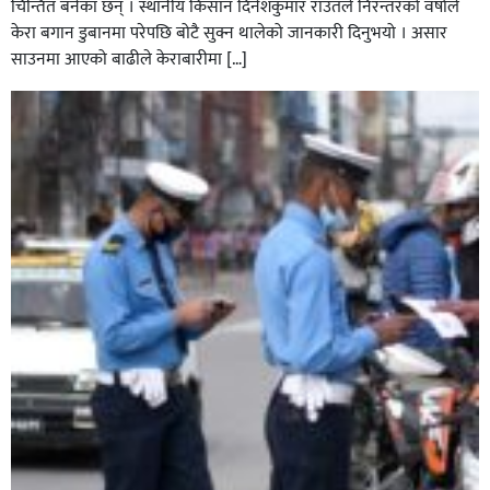
चिन्तित बनेका छन् । स्थानीय किसान दिनेशकुमार राउतले निरन्तरको वर्षाले
केरा बगान डुबानमा परेपछि बोटै सुक्न थालेको जानकारी दिनुभयो । असार
साउनमा आएको बाढीले केराबारीमा […]