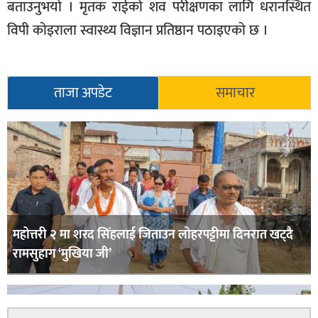
बताउनुभयो । मृतक राईको शव परीक्षणका लागि धरानस्थित
विपी कोइराला स्वास्थ्य विज्ञान प्रतिष्ठान पठाइएको छ ।
ताजा अपडेट
समाचार
महोत्तरी २ मा शरद सिंहलाई जिताउन लोहरपट्टीमा दिनरात खट्दै
रामसुहाग ‘मुखिया जी’