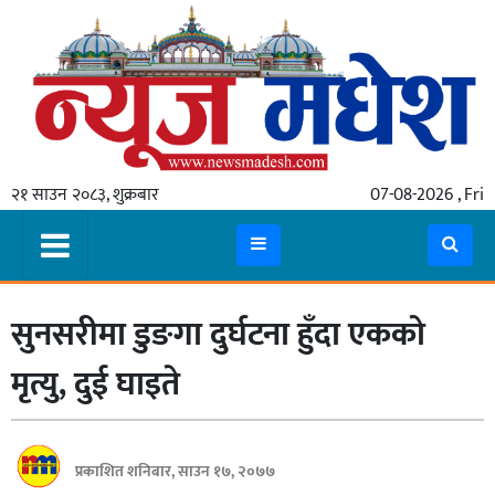
गृहपृष्ठ
समाचार
२१ साउन २०८३, शुक्रबार
07-08-2026 , Fri
स्थानीय
प्रदेश
कोशी
सुनसरीमा डुङगा दुर्घटना हुँदा एकको
मधेश
प्रदेश
मृत्यु, दुई घाइते
लुम्बिनी
गण्डकी
प्रकाशित शनिबार, साउन १७, २०७७