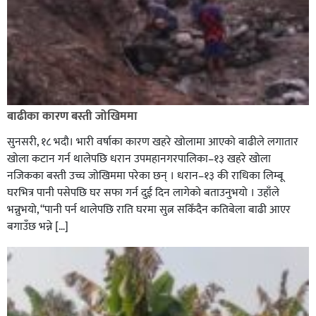
रक्तदान सेवामा जिल्लामै दोस्रो स्थान ल्याएकोमा जनमत नेताद्वय
रेडक्रस सिराहा द्वारा सम्मानित
बाढीका कारण बस्ती जोखिममा
सुनसरी, १८ भदौ। भारी वर्षाका कारण खहरे खोलामा आएको बाढीले लगातार
खोला कटान गर्न थालेपछि धरान उपमहानगरपालिका–१३ खहरे खोला
नजिकका बस्ती उच्च जोखिममा परेका छन् । धरान–१३ की राधिका लिम्बू
घरभित्र पानी पसेपछि घर सफा गर्न दुई दिन लागेको बताउनुभयो । उहाँले
भन्नुभयो, “पानी पर्न थालेपछि राति घरमा सुत्न सकिँदैन कतिबेला बाढी आएर
बगाउँछ भन्ने […]
सिराहाको औरहीमा जेन-जी भेला सम्पन्न