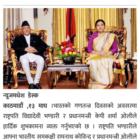
बागमती
कर्णाली
सुदूरपश्चिम
मधेश
विशेष
राजनीति
प्रमुख
समाचार
न्यूजमधेश डेस्क
राष्ट्रिय
काठमाडौं ,१३ माघ
।भारतको गणतन्त्र दिवसको अवसरमा
अन्तराष्ट्रिय
राष्ट्रपति विद्यादेवी भण्डारी र प्रधानमन्त्री केपी शर्मा ओलीले
अन्तरबार्ता
हार्दिक शुभकामना व्यक्त गर्नुभएको छ । राष्ट्रपति भण्डारीले
अर्थ
आफ्ना भारतीय समकक्षी रामनाथ कोविन्द र प्रधानमन्त्री ओलीले