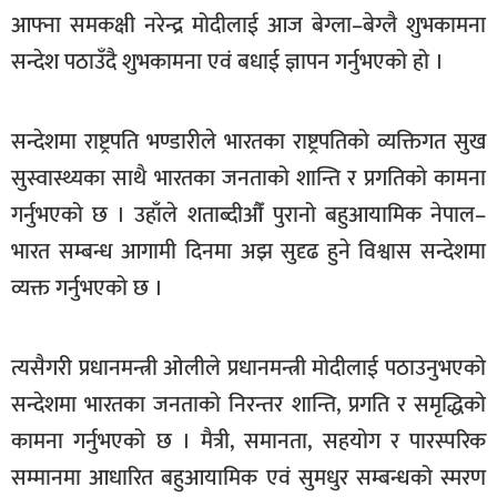
आफ्ना समकक्षी नरेन्द्र मोदीलाई आज बेग्ला–बेग्लै शुभकामना
खेलकुद
सन्देश पठाउँदै शुभकामना एवं बधाई ज्ञापन गर्नुभएको हो ।
मनोरञ्जन
फोटो
सन्देशमा राष्ट्रपति भण्डारीले भारतका राष्ट्रपतिको व्यक्तिगत सुख
/
भिडियो
सुस्वास्थ्यका साथै भारतका जनताको शान्ति र प्रगतिको कामना
गर्नुभएको छ । उहाँले शताब्दीऔँ पुरानो बहुआयामिक नेपाल–
अन्य
भारत सम्बन्ध आगामी दिनमा अझ सुदृढ हुने विश्वास सन्देशमा
समाज
व्यक्त गर्नुभएको छ ।
शिक्षा
विचार
त्यसैगरी प्रधानमन्त्री ओलीले प्रधानमन्त्री मोदीलाई पठाउनुभएको
स्वास्थ्य
सन्देशमा भारतका जनताको निरन्तर शान्ति, प्रगति र समृद्धिको
कामना गर्नुभएको छ । मैत्री, समानता, सहयोग र पारस्परिक
सम्मानमा आधारित बहुआयामिक एवं सुमधुर सम्बन्धको स्मरण