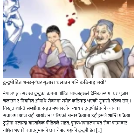
सिराहा-२ मा संजय यादव भिड्ने !
रक्तदान सेवामा जिल्लामै दोस्रो स्थान ल्याएकोमा जनमत नेताद्वय
रेडक्रस सिराहा द्वारा सम्मानित
द्वन्द्वपीडित भन्छन्-‘घर गुजारा चलाउन पनि कठिनाइ भयो’
नेपालगञ्ज : सशस्त्र द्वन्द्वका क्रममा पीडित भएकाहरूले दैनिक रूपमा घर गुजारा
चलाउन र नियमित औषधि सेवनमा समेत कठिनाइ भएको गुनासो गरेका छन् ।
विस्तृत शान्ति सम्झौता, सङ्क्रमणकालीन न्याय र द्वन्द्वपीडितको न्यायका
सवालमा आज यहाँ आयोजना गरिएको अन्तरक्रियामा उहाँहरूले शान्ति प्रक्रिया
टुङ्गोमा नलाग्दा वास्तविक पीडितले राहत, पुनःस्थापनालगायत सेवा पाउनबाट
वञ्चित भएको बताउनुभएको छ । नेपालगञ्जकी द्वन्द्वपीडित […]