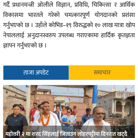
गर्दै प्रधानमन्त्री ओलीले विज्ञान, प्रविधि, चिकित्सा र आर्थिक
विकासमा भारतले गरेको चमत्कारपूर्ण योगदानको प्रशंसा
गर्नुभएको छ । उहाँले कोभिड–१९ विरुद्धको १० लाख मात्रा खोप
नेपाललाई अनुदानस्वरुप उपलब्ध गराएकामा हार्दिक कृतज्ञता
ज्ञापन गर्नुभएको छ ।
ताजा अपडेट
समाचार
महोत्तरी २ मा शरद सिंहलाई जिताउन लोहरपट्टीमा दिनरात खट्दै