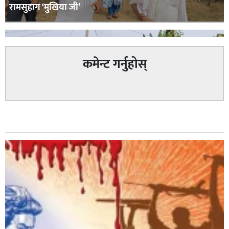
रामसुहाग ‘मुखिया जी’
कमेन्ट गर्नुहोस्
सम्बन्धित
सिराहा – २ मा जनमत छापको उपस्थिति बलियो , जनता उत्साहित