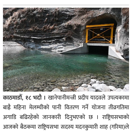
बागमती
कर्णाली
सुदूरपश्चिम
मधेश
विशेष
राजनीति
प्रमुख
समाचार
राष्ट्रिय
काठमाडौँ, १८ भदौ ।
खानेपानीमन्त्री प्रदीप यादवले उपत्यकामा
अन्तराष्ट्रिय
बाह्रै महिना मेलम्चीको पानी वितरण गर्ने योजना तीव्रगतिमा
अन्तरबार्ता
अगाडि बढिरहेको जानकारी दिनुभएको छ । राष्ट्रियसभाको
अर्थ
आजको बैठकमा राष्ट्रियसभा सदस्य मदनकुमारी शाह (गरिमा)ले