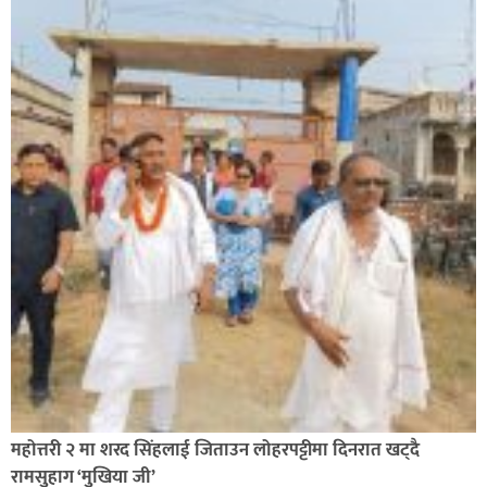
सिराहा-२ मा संजय यादव भिड्ने !
रक्तदान सेवामा जिल्लामै दोस्रो स्थान ल्याएकोमा जनमत नेताद्वय
रेडक्रस सिराहा द्वारा सम्मानित
महोत्तरी २ मा शरद सिंहलाई जिताउन लोहरपट्टीमा दिनरात खट्दै
रामसुहाग ‘मुखिया जी’