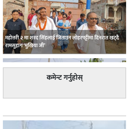
महोत्तरी २ मा शरद सिंहलाई जिताउन लोहरपट्टीमा दिनरात खट्दै
रामसुहाग ‘मुखिया जी’
कमेन्ट गर्नुहोस्
सम्बन्धित
सिराहा – २ मा जनमत छापको उपस्थिति बलियो , जनता उत्साहित