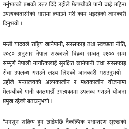
गर्नुभएको प्रश्नको उत्तर दिँदै उहाँले मेलम्चीको पानी बाह्रै महिना
खेलकुद
उपत्यकावासीको धारामा ल्याउने गरी काम भइरहेको जानकारी
मनोरञ्जन
दिनुभयो ।
फोटो
/
मन्त्री यादवले राष्ट्रिय खानेपानी, सरसफाइ तथा स्वच्छता नीति,
भिडियो
२०८० अनुसार नेपाल सरकारले विक्रम सम्वत् २१०० सम्म
अन्य
सम्पूर्ण नेपाली नागरिकलाई सुरक्षित खानेपानी तथा सरसफाइ
समाज
सेवा उपलब्ध गराउने लक्ष्य लिएको जानकारी गराउनुभयो ।
शिक्षा
उहाँले मन्त्रालयको अल्पकालीन र मध्यकालीन योजनामा
मेलम्चीको पानी काठमाडौँ उपत्यकामा उपलब्ध गराउने योजना
विचार
प्रमुख रहेको बताउनुभयो ।
स्वास्थ्य
“मनसुन सक्रिय हुन छाडेपछि वैकल्पिक पथान्तरण सुरुङको