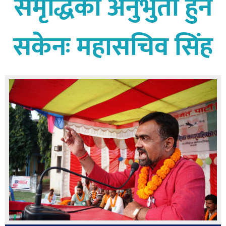
समृद्धिको अनुभुती हुन
बागमती
कर्णाली
सकेनः महासचिव सिंह
सुदूरपश्चिम
मधेश
विशेष
राजनीति
प्रमुख
समाचार
राष्ट्रिय
अन्तराष्ट्रिय
अन्तरबार्ता
अर्थ