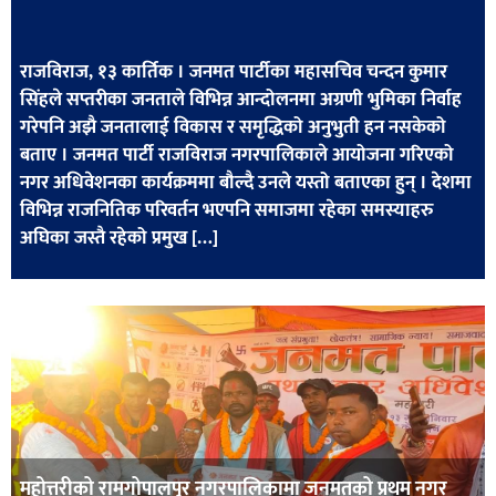
खेलकुद
मनोरञ्जन
राजविराज, १३ कार्तिक । जनमत पार्टीका महासचिव चन्दन कुमार
सिंहले सप्तरीका जनताले विभिन्न आन्दोलनमा अग्रणी भुमिका निर्वाह
फोटो
गरेपनि अझै जनतालाई विकास र समृद्धिको अनुभुती हन नसकेको
/
बताए । जनमत पार्टी राजविराज नगरपालिकाले आयोजना गरिएको
भिडियो
नगर अधिवेशनका कार्यक्रममा बौल्दै उनले यस्तो बताएका हुन् । देशमा
विभिन्न राजनितिक परिवर्तन भएपनि समाजमा रहेका समस्याहरु
अन्य
अघिका जस्तै रहेको प्रमुख […]
समाज
शिक्षा
विचार
स्वास्थ्य
महोत्तरीको रामगोपालपुर नगरपालिकामा जनमतको प्रथम नगर