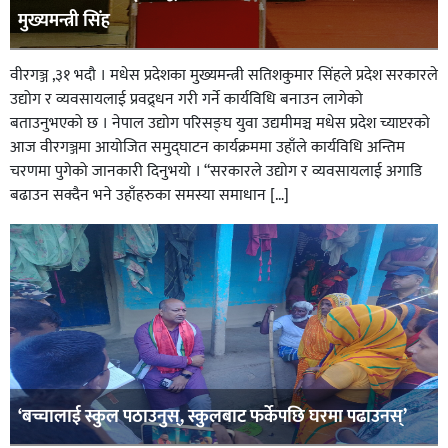
मुख्यमन्त्री सिंह
वीरगञ्ज ,३१ भदौ । मधेस प्रदेशका मुख्यमन्त्री सतिशकुमार सिंहले प्रदेश सरकारले
उद्योग र व्यवसायलाई प्रवद्र्धन गरी गर्ने कार्यविधि बनाउन लागेको
बताउनुभएको छ । नेपाल उद्योग परिसङ्घ युवा उद्यमीमञ्च मधेस प्रदेश च्याप्टरको
आज वीरगञ्जमा आयोजित समुद्घाटन कार्यक्रममा उहाँले कार्यविधि अन्तिम
चरणमा पुगेको जानकारी दिनुभयो । “सरकारले उद्योग र व्यवसायलाई अगाडि
बढाउन सक्दैन भने उहाँहरुका समस्या समाधान […]
‘बच्चालाई स्कुल पठाउनुस्, स्कुलबाट फर्केपछि घरमा पढाउनस्’