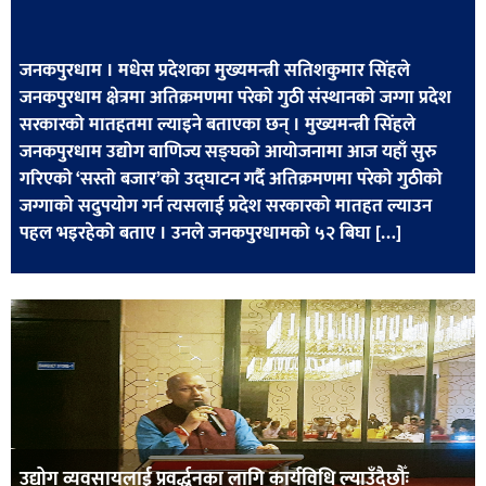
खेलकुद
मनोरञ्जन
जनकपुरधाम । मधेस प्रदेशका मुख्यमन्त्री सतिशकुमार सिंहले
जनकपुरधाम क्षेत्रमा अतिक्रमणमा परेको गुठी संस्थानको जग्गा प्रदेश
फोटो
सरकारको मातहतमा ल्याइने बताएका छन् । मुख्यमन्त्री सिंहले
/
जनकपुरधाम उद्योग वाणिज्य सङ्घको आयोजनामा आज यहाँ सुरु
भिडियो
गरिएको ‘सस्तो बजार’को उद्घाटन गर्दै अतिक्रमणमा परेको गुठीको
जग्गाको सदुपयोग गर्न त्यसलाई प्रदेश सरकारको मातहत ल्याउन
अन्य
पहल भइरहेको बताए । उनले जनकपुरधामको ५२ बिघा […]
समाज
शिक्षा
विचार
स्वास्थ्य
उद्योग व्यवसायलाई प्रवर्द्धनका लागि कार्यविधि ल्याउँदैछौँः