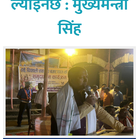
ल्याइनेछ : मुख्यमन्त्री
बागमती
कर्णाली
सिंह
सुदूरपश्चिम
मधेश
विशेष
राजनीति
प्रमुख
समाचार
राष्ट्रिय
अन्तराष्ट्रिय
अन्तरबार्ता
अर्थ