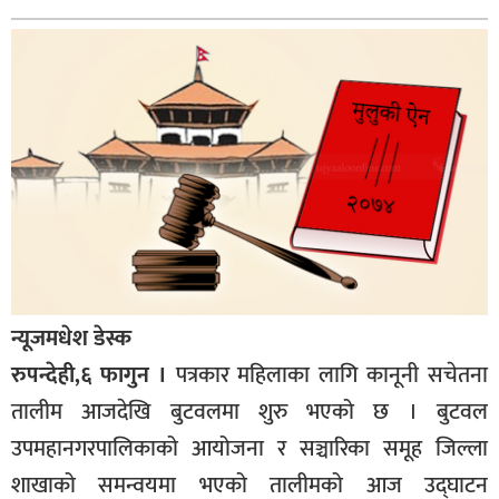
बागमती
कर्णाली
सुदूरपश्चिम
मधेश
विशेष
राजनीति
प्रमुख
समाचार
न्यूजमधेश डेस्क
राष्ट्रिय
रुपन्देही,६ फागुन ।
पत्रकार महिलाका लागि कानूनी सचेतना
अन्तराष्ट्रिय
तालीम आजदेखि बुटवलमा शुरु भएको छ । बुटवल
अन्तरबार्ता
उपमहानगरपालिकाको आयोजना र सञ्चारिका समूह जिल्ला
अर्थ
शाखाको समन्वयमा भएको तालीमको आज उद्घाटन