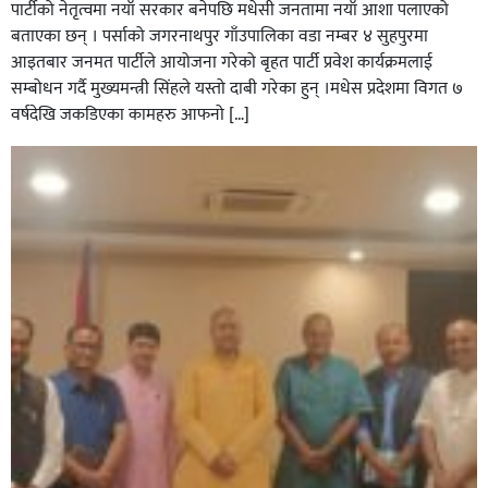
पार्टीको नेतृत्वमा नयाँ सरकार बनेपछि मधेसी जनतामा नयाँ आशा पलाएको
बताएका छन् । पर्साको जगरनाथपुर गाँउपालिका वडा नम्बर ४ सुहपुरमा
आइतबार जनमत पार्टीले आयोजना गरेको बृहत पार्टी प्रवेश कार्यक्रमलाई
सम्बोधन गर्दै मुख्यमन्त्री सिंहले यस्तो दाबी गरेका हुन् ।मधेस प्रदेशमा विगत ७
वर्षदेखि जकडिएका कामहरु आफनो […]
सिराहाको औरहीमा जेन-जी भेला सम्पन्न