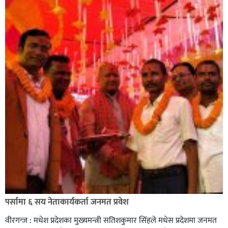
सिराहा-२ मा संजय यादव भिड्ने !
रक्तदान सेवामा जिल्लामै दोस्रो स्थान ल्याएकोमा जनमत नेताद्वय
रेडक्रस सिराहा द्वारा सम्मानित
पर्सामा ६ सय नेताकार्यकर्ता जनमत प्रवेश
वीरगन्ज : मधेश प्रदेशका मुख्यमन्त्री सतिशकुमार सिंहले मधेस प्रदेशमा जनमत