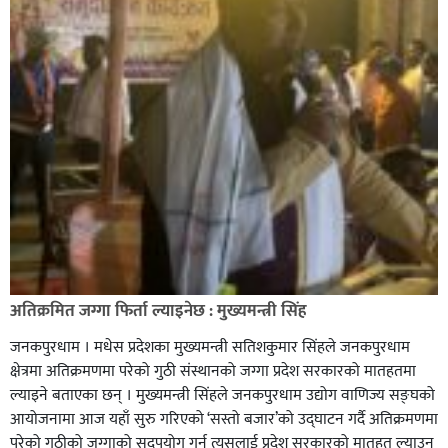
अतिक्रमित जग्गा फिर्ता ल्याइनेछ : मुख्यमन्त्री सिंह
जनकपुरधाम । मधेस प्रदेशका मुख्यमन्त्री सतिशकुमार सिंहले जनकपुरधाम
क्षेत्रमा अतिक्रमणमा परेको गुठी संस्थानको जग्गा प्रदेश सरकारको मातहतमा
ल्याइने बताएका छन् । मुख्यमन्त्री सिंहले जनकपुरधाम उद्योग वाणिज्य सङ्घको
आयोजनामा आज यहाँ सुरु गरिएको ‘सस्तो बजार’को उद्घाटन गर्दै अतिक्रमणमा
परेको गुठीको जग्गाको सदुपयोग गर्न त्यसलाई प्रदेश सरकारको मातहत ल्याउन