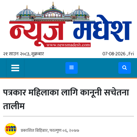
गृहपृष्ठ
समाचार
२१ साउन २०८३, शुक्रबार
07-08-2026 , Fri
स्थानीय
प्रदेश
कोशी
पत्रकार महिलाका लागि कानूनी सचेतना
मधेश
प्रदेश
तालीम
लुम्बिनी
गण्डकी
प्रकाशित बिहिबार, फाल्गुण ०६, २०७७