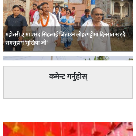
महोत्तरी २ मा शरद सिंहलाई जिताउन लोहरपट्टीमा दिनरात खट्दै
रामसुहाग ‘मुखिया जी’
कमेन्ट गर्नुहोस्
सम्बन्धित
सिराहा – २ मा जनमत छापको उपस्थिति बलियो , जनता उत्साहित