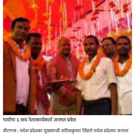
सिराहा-२ मा संजय यादव भिड्ने !
रक्तदान सेवामा जिल्लामै दोस्रो स्थान ल्याएकोमा जनमत नेताद्वय
रेडक्रस सिराहा द्वारा सम्मानित
पर्सामा ६ सय नेताकार्यकर्ता जनमत प्रवेश
वीरगन्ज : मधेश प्रदेशका मुख्यमन्त्री सतिशकुमार सिंहले मधेस प्रदेशमा जनमत