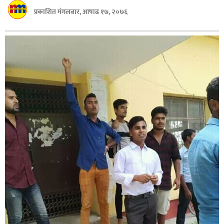
बागमती
प्रकाशित मंगलबार, आषाढ १७, २०७६
कर्णाली
सुदूरपश्चिम
मधेश
विशेष
राजनीति
प्रमुख
समाचार
राष्ट्रिय
अन्तराष्ट्रिय
अन्तरबार्ता
अर्थ