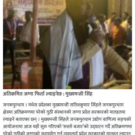
अतिक्रमित जग्गा फिर्ता ल्याइनेछ : मुख्यमन्त्री सिंह
जनकपुरधाम । मधेस प्रदेशका मुख्यमन्त्री सतिशकुमार सिंहले जनकपुरधाम
क्षेत्रमा अतिक्रमणमा परेको गुठी संस्थानको जग्गा प्रदेश सरकारको मातहतमा
ल्याइने बताएका छन् । मुख्यमन्त्री सिंहले जनकपुरधाम उद्योग वाणिज्य सङ्घको
आयोजनामा आज यहाँ सुरु गरिएको ‘सस्तो बजार’को उद्घाटन गर्दै अतिक्रमणमा
परेको गुठीको जग्गाको सदुपयोग गर्न त्यसलाई प्रदेश सरकारको मातहत ल्याउन