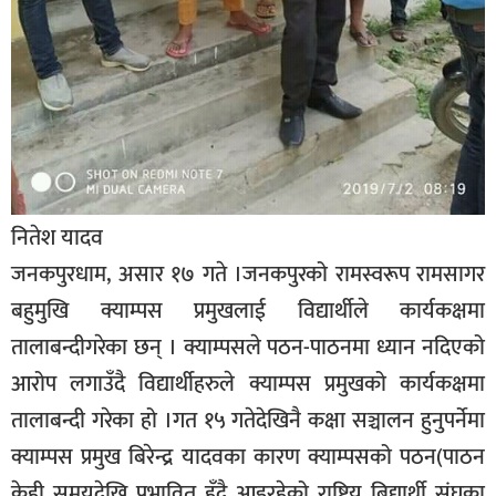
खेलकुद
मनोरञ्जन
फोटो
/
भिडियो
अन्य
नितेश यादव
समाज
जनकपुरधाम, असार १७ गते ।जनकपुरको रामस्वरूप रामसागर
शिक्षा
बहुमुखि क्याम्पस प्रमुखलाई विद्यार्थीले कार्यकक्षमा
तालाबन्दीगरेका छन् । क्याम्पसले पठन-पाठनमा ध्यान नदिएको
विचार
आरोप लगाउँदै विद्यार्थीहरुले क्याम्पस प्रमुखको कार्यकक्षमा
स्वास्थ्य
तालाबन्दी गरेका हो ।गत १५ गतेदेखिनै कक्षा सञ्चालन हुनुपर्नेमा
क्याम्पस प्रमुख बिरेन्द्र यादवका कारण क्याम्पसको पठन(पाठन
केही समयदेखि प्रभावित हुँदै आइरहेको राष्ट्रिय बिद्यार्थी संघका