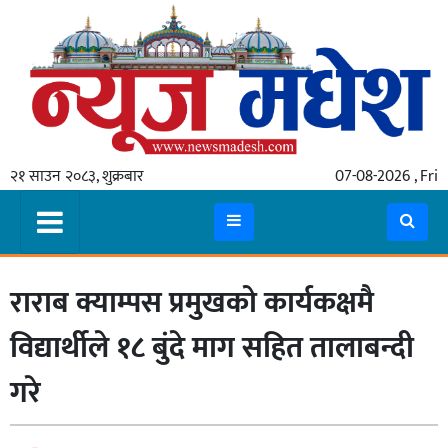
गृहपृष्ठ
समाचार
२१ साउन २०८३, शुक्रबार
07-08-2026 , Fri
स्थानीय
प्रदेश
कोशी
राराब क्याम्पस प्रमुखको कार्यकक्षमै
मधेश
प्रदेश
विद्यार्थीले १८ बुंदे माग सहित तालाबन्दी
लुम्बिनी
गरे
गण्डकी