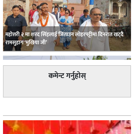
महोत्तरी २ मा शरद सिंहलाई जिताउन लोहरपट्टीमा दिनरात खट्दै
रामसुहाग ‘मुखिया जी’
कमेन्ट गर्नुहोस्
सम्बन्धित
सिराहा – २ मा जनमत छापको उपस्थिति बलियो , जनता उत्साहित