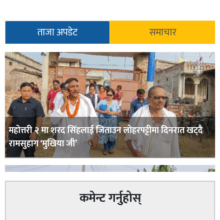
ताजा अपडेट
समाचार
महोत्तरी २ मा शरद सिंहलाई जिताउन लोहरपट्टीमा दिनरात खट्दै
रामसुहाग ‘मुखिया जी’
कमेन्ट गर्नुहोस्