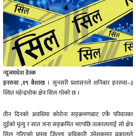
बागमती
कर्णाली
सुदूरपश्चिम
मधेश
विशेष
राजनीति
न्यूजमधेश डेस्क
प्रमुख
समाचार
इनरुवा ,१९ बैशाख
। सुनसरी प्रशासनले शनिबार इनरुवा–३
स्थित महेन्द्रचोक क्षेत्र सिल गरेको छ ।
राष्ट्रिय
अन्तराष्ट्रिय
तीन दिनको अवधिमा कोरोना सङ्क्रमणबाट एकै परिवारका
अन्तरबार्ता
दुईको मृत्यु र सात जना सङ्क्रमित भएपछि तत्काललाई सो क्षेत्र
अर्थ
सिल गरिएको प्रमुख जिल्ला अधिकारी उमेशकुमार ढकालले