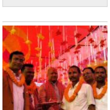
सम्बन्धित
सिराहा – २ मा जनमत छापको उपस्थिति बलियो , जनता उत्साहित
सिराहा-२ मा संजय यादव भिड्ने !