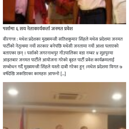
रक्तदान सेवामा जिल्लामै दोस्रो स्थान ल्याएकोमा जनमत नेताद्वय
रेडक्रस सिराहा द्वारा सम्मानित
पर्सामा ६ सय नेताकार्यकर्ता जनमत प्रवेश
वीरगन्ज : मधेश प्रदेशका मुख्यमन्त्री सतिशकुमार सिंहले मधेस प्रदेशमा जनमत
पार्टीको नेतृत्वमा नयाँ सरकार बनेपछि मधेसी जनतामा नयाँ आशा पलाएको
बताएका छन् । पर्साको जगरनाथपुर गाँउपालिका वडा नम्बर ४ सुहपुरमा
आइतबार जनमत पार्टीले आयोजना गरेको बृहत पार्टी प्रवेश कार्यक्रमलाई
सम्बोधन गर्दै मुख्यमन्त्री सिंहले यस्तो दाबी गरेका हुन् ।मधेस प्रदेशमा विगत ७
वर्षदेखि जकडिएका कामहरु आफनो […]
सिराहाको औरहीमा जेन-जी भेला सम्पन्न