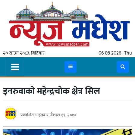
गृहपृष्ठ
समाचार
२० साउन २०८३, बिहिबार
06-08-2026 , Thu
स्थानीय
प्रदेश
कोशी
इनरुवाको महेन्द्रचोक क्षेत्र सिल
मधेश
प्रदेश
लुम्बिनी
प्रकाशित आइतबार, बैशाख १९, २०७८
गण्डकी