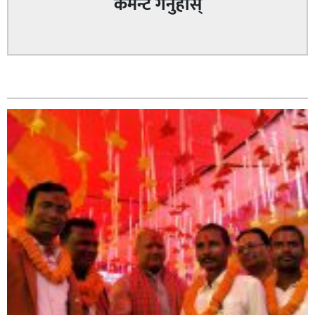
कमेन्ट गर्नुहोस्
सम्बन्धित
सिराहा – २ मा जनमत छापको उपस्थिति बलियो , जनता उत्साहित
सिराहा-२ मा संजय यादव भिड्ने !