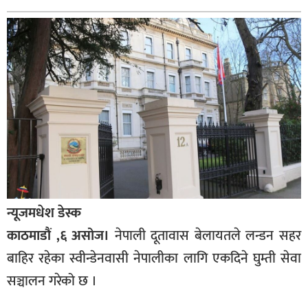
बागमती
कर्णाली
सुदूरपश्चिम
मधेश
विशेष
राजनीति
प्रमुख
समाचार
राष्ट्रिय
न्यूजमधेश डेस्क
काठमाडौं ,६ असोज।
नेपाली दूतावास बेलायतले लन्डन सहर
अन्तराष्ट्रिय
बाहिर रहेका स्वीन्डेनवासी नेपालीका लागि एकदिने घुम्ती सेवा
अन्तरबार्ता
सञ्चालन गरेको छ ।
अर्थ