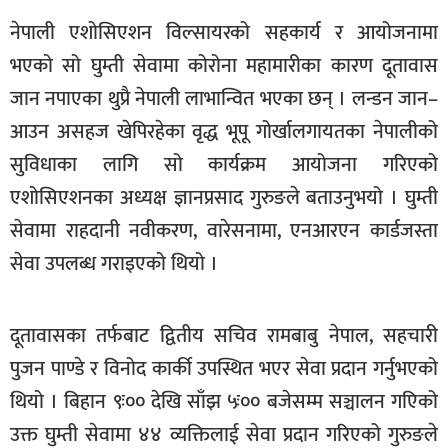
खेलकुद
नेपाली एशोसिएशन विल्सायरको सहकार्य र आयोजनामा
मनोरञ्जन
भएको सो घुम्ती सेवामा कोरोना महामारीका कारण दूतावास
जान नपाएका थुप्रै नेपाली लाभान्वित भएका छन् । लन्डन जान–
फोटो
/
आउन असहज खेपिरहेका वृद्ध भूपू गोर्खालगायतका नेपालीको
भिडियो
सुविधाका लागि सो कार्यक्रम आयोजना गरिएको
अन्य
एशोसिएशनका अध्यक्ष ज्ञानप्रसाद गुरुङले बताउनुभयो । घुम्ती
सेवामा राहदानी नवीकरण, वारेसनामा, एनआरएन कार्डजस्ता
समाज
सेवा उपलब्ध गराइएको थियो ।
शिक्षा
विचार
दूतावासका तर्फबाट द्वितीय सचिव रामबाबु नेपाल, सहचारी
स्वास्थ्य
पुजन पाण्डे र विनोद कार्की उपस्थित भएर सेवा प्रदान गर्नुभएको
थियो । बिहान ९ः०० देखि साँझ ५ः०० बजेसम्म सञ्चालन गएिको
उक्त घुम्ती सेवामा ४४ व्यक्तिलाई सेवा प्रदान गरिएको गुरुङले