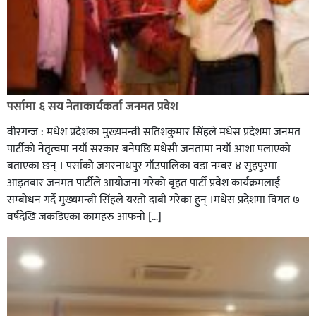
रक्तदान सेवामा जिल्लामै दोस्रो स्थान ल्याएकोमा जनमत नेताद्वय
रेडक्रस सिराहा द्वारा सम्मानित
पर्सामा ६ सय नेताकार्यकर्ता जनमत प्रवेश
वीरगन्ज : मधेश प्रदेशका मुख्यमन्त्री सतिशकुमार सिंहले मधेस प्रदेशमा जनमत
पार्टीको नेतृत्वमा नयाँ सरकार बनेपछि मधेसी जनतामा नयाँ आशा पलाएको
बताएका छन् । पर्साको जगरनाथपुर गाँउपालिका वडा नम्बर ४ सुहपुरमा
आइतबार जनमत पार्टीले आयोजना गरेको बृहत पार्टी प्रवेश कार्यक्रमलाई
सम्बोधन गर्दै मुख्यमन्त्री सिंहले यस्तो दाबी गरेका हुन् ।मधेस प्रदेशमा विगत ७
वर्षदेखि जकडिएका कामहरु आफनो […]
सिराहाको औरहीमा जेन-जी भेला सम्पन्न