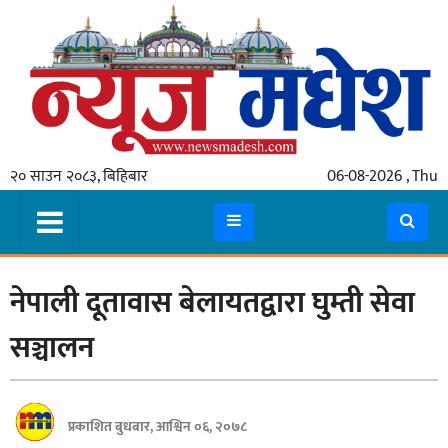
गृहपृष्ठ
समाचार
२० साउन २०८३, बिहिबार
06-08-2026 , Thu
स्थानीय
प्रदेश
कोशी
नेपाली दूतावास बेलायतद्वारा घुम्ती सेवा
मधेश
प्रदेश
सञ्चालन
लुम्बिनी
गण्डकी
प्रकाशित बुधबार, आश्विन ०६, २०७८