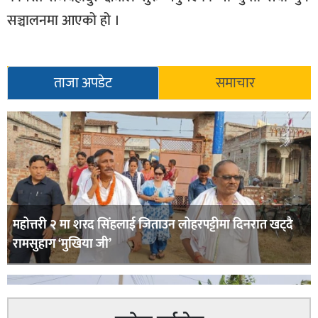
सञ्चालनमा आएको हो ।
ताजा अपडेट
समाचार
महोत्तरी २ मा शरद सिंहलाई जिताउन लोहरपट्टीमा दिनरात खट्दै
रामसुहाग ‘मुखिया जी’