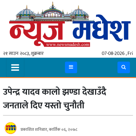
गृहपृष्ठ
समाचार
२१ साउन २०८३, शुक्रबार
07-08-2026 , Fri
स्थानीय
प्रदेश
कोशी
उपेन्द्र यादव कालो झण्डा देखाउँदै
मधेश
प्रदेश
जनताले दिए यस्तो चुनौती
लुम्बिनी
गण्डकी
प्रकाशित शनिबार, कार्तिक ०६, २०७८