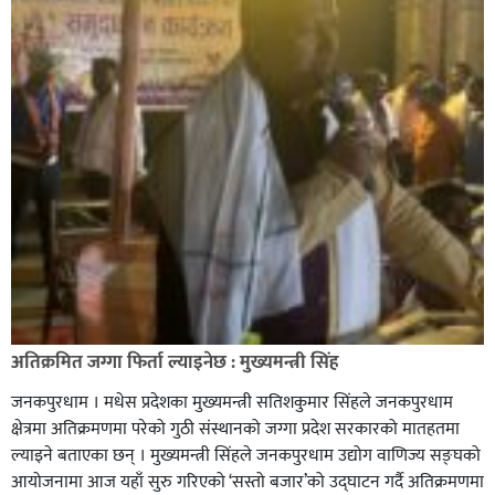
अतिक्रमित जग्गा फिर्ता ल्याइनेछ : मुख्यमन्त्री सिंह
जनकपुरधाम । मधेस प्रदेशका मुख्यमन्त्री सतिशकुमार सिंहले जनकपुरधाम
क्षेत्रमा अतिक्रमणमा परेको गुठी संस्थानको जग्गा प्रदेश सरकारको मातहतमा
ल्याइने बताएका छन् । मुख्यमन्त्री सिंहले जनकपुरधाम उद्योग वाणिज्य सङ्घको
आयोजनामा आज यहाँ सुरु गरिएको ‘सस्तो बजार’को उद्घाटन गर्दै अतिक्रमणमा