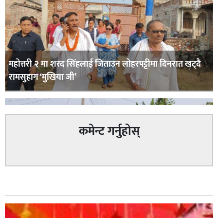
महोत्तरी २ मा शरद सिंहलाई जिताउन लोहरपट्टीमा दिनरात खट्दै
रामसुहाग ‘मुखिया जी’
कमेन्ट गर्नुहोस्
सम्बन्धित
सिराहा – २ मा जनमत छापको उपस्थिति बलियो , जनता उत्साहित