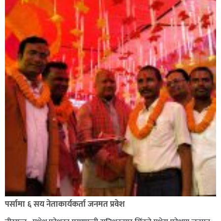
सिराहा-२ मा संजय यादव भिड्ने !
रक्तदान सेवामा जिल्लामै दोस्रो स्थान ल्याएकोमा जनमत नेताद्वय
रेडक्रस सिराहा द्वारा सम्मानित
पर्सामा ६ सय नेताकार्यकर्ता जनमत प्रवेश