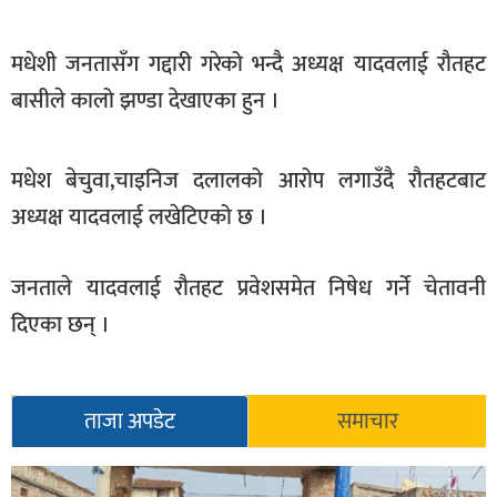
खेलकुद
मधेशी जनतासँग गद्दारी गरेको भन्दै अध्यक्ष यादवलाई रौतहट
मनोरञ्जन
बासीले कालो झण्डा देखाएका हुन ।
फोटो
/
भिडियो
मधेश बेचुवा,चाइनिज दलालको आरोप लगाउँदै रौतहटबाट
अध्यक्ष यादवलाई लखेटिएको छ ।
अन्य
समाज
जनताले यादवलाई रौतहट प्रवेशसमेत निषेध गर्ने चेतावनी
शिक्षा
दिएका छन् ।
विचार
स्वास्थ्य
ताजा अपडेट
समाचार