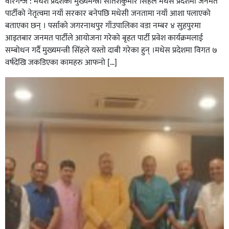
वीरगन्ज : मधेश प्रदेशका मुख्यमन्त्री सतिशकुमार सिंहले मधेस प्रदेशमा जनमत
पार्टीको नेतृत्वमा नयाँ सरकार बनेपछि मधेसी जनतामा नयाँ आशा पलाएको
बताएका छन् । पर्साको जगरनाथपुर गाँउपालिका वडा नम्बर ४ सुहपुरमा
आइतबार जनमत पार्टीले आयोजना गरेको बृहत पार्टी प्रवेश कार्यक्रमलाई
सम्बोधन गर्दै मुख्यमन्त्री सिंहले यस्तो दाबी गरेका हुन् ।मधेस प्रदेशमा विगत ७
वर्षदेखि जकडिएका कामहरु आफनो […]
सिराहाको औरहीमा जेन-जी भेला सम्पन्न