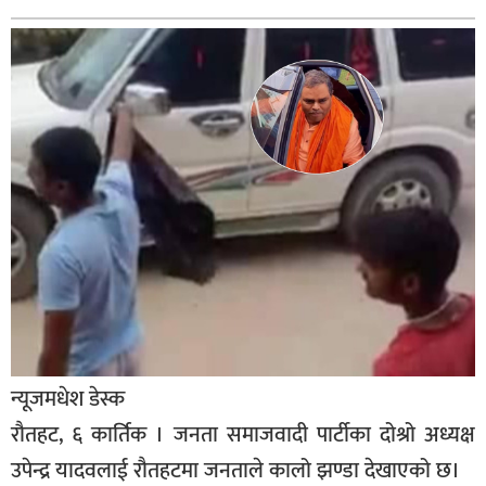
बागमती
कर्णाली
सुदूरपश्चिम
मधेश
विशेष
राजनीति
प्रमुख
समाचार
राष्ट्रिय
अन्तराष्ट्रिय
न्यूजमधेश डेस्क
अन्तरबार्ता
रौतहट, ६ कार्तिक । जनता समाजवादी पार्टीका दोश्रो अध्यक्ष
अर्थ
उपेन्द्र यादवलाई रौतहटमा जनताले कालो झण्डा देखाएको छ।