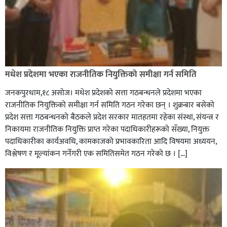
मधेश प्रदेशमा भएका राजनीतिक नियुक्तिको समीक्षा गर्न समिति
जनकपुरधाम,१८ असोज। मधेश प्रदेशको सत्ता गठबन्धनले प्रदेशमा भएका
राजनीतिक नियुक्तिको समीक्षा गर्न समिति गठन गरेका छन् । शुक्रबार बसेको
प्रदेश सत्ता गठबन्धनको बैठकले प्रदेश सरकार मातहतमा रहेका संस्था, संयन्त्र र
निकायमा राजनीतिक नियुक्ति प्राप्त गरेका पदाधिकारीहरूको सँख्या, नियुक्त
पदाधिकारीका कार्यअवधि, कामकाजको प्रभावकारिता आदि विषयमा अध्ययन,
विश्लेषण र मूल्यांकन गर्नेगरी एक समितिसमेत गठन गरेको छ । […]