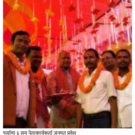
सिराहा-२ मा संजय यादव भिड्ने !
रक्तदान सेवामा जिल्लामै दोस्रो स्थान ल्याएकोमा जनमत नेताद्वय
रेडक्रस सिराहा द्वारा सम्मानित
पर्सामा ६ सय नेताकार्यकर्ता जनमत प्रवेश