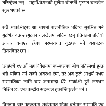
गरिरहेका छन् । महाधिवेशनको मुखैमा चौतर्फी गुटगत चलखेल
खेलकुद
सुरू भएको छ ।
मनोरञ्जन
फोटो
सबै आकांक्षीहरू आ–आफ्नो राजनीतिक भविष्य सुरक्षित गर्न
/
गुटभित्र र अन्तरगुटका चलखेलमा सक्रिय छन् ।विगतमा बलियो
भिडियो
आधार बनाएर रहेका परम्परागत गुटहरू भने यसपटक
अन्य
तितरबितर छन् ।
समाज
शिक्षा
‘अहिल्यै १४ औँ महाधिवेशनमा क–कसका बीच प्रतिस्पर्धा हुन्छ
भन्ने यकिन गर्न सक्ने अवस्था छैन, तर अब ठूलै आश्चर्य नभए
विचार
सभापतिका लागि चार जनाभन्दा धेरै आकांक्षी हुने लगभग
स्वास्थ्य
निश्चित छ,’ एक केन्द्रीय सदस्यले इकान्तिपुरसँग भने ।
विगतमा चार पटकसम्म सर्वसम्मत रहेका वर्तमान सभापति एवं