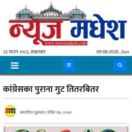
गृहपृष्ठ
समाचार
२३ साउन २०८३, आइतबार
09-08-2026 , Sun
स्थानीय
प्रदेश
कोशी
कांग्रेसका पुराना गुट तितरबितर
मधेश
प्रदेश
लुम्बिनी
प्रकाशित शुक्रबार, मंसिर १७, २०७८
गण्डकी