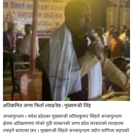
अतिक्रमित जग्गा फिर्ता ल्याइनेछ : मुख्यमन्त्री सिंह
जनकपुरधाम । मधेस प्रदेशका मुख्यमन्त्री सतिशकुमार सिंहले जनकपुरधाम
क्षेत्रमा अतिक्रमणमा परेको गुठी संस्थानको जग्गा प्रदेश सरकारको मातहतमा
ल्याइने बताएका छन् । मुख्यमन्त्री सिंहले जनकपुरधाम उद्योग वाणिज्य सङ्घको