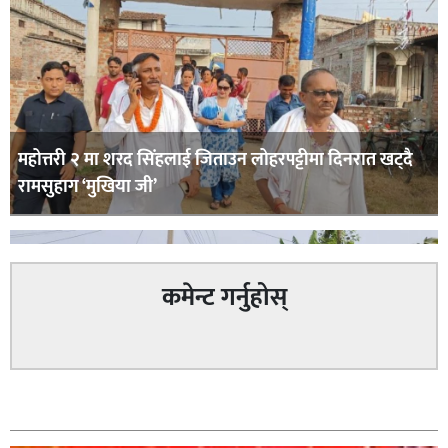
महोत्तरी २ मा शरद सिंहलाई जिताउन लोहरपट्टीमा दिनरात खट्दै
रामसुहाग ‘मुखिया जी’
कमेन्ट गर्नुहोस्
सम्बन्धित
सिराहा – २ मा जनमत छापको उपस्थिति बलियो , जनता उत्साहित