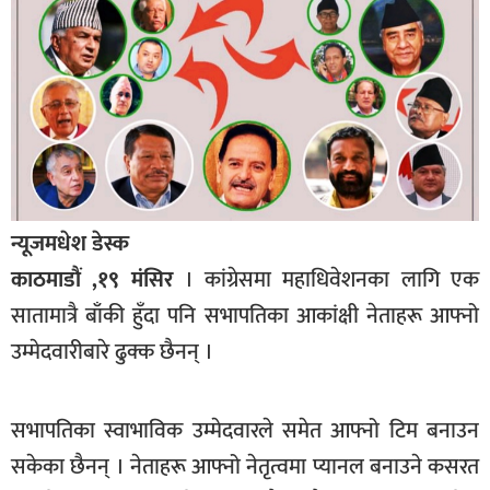
बागमती
कर्णाली
सुदूरपश्चिम
मधेश
विशेष
राजनीति
न्यूजमधेश डेस्क
प्रमुख
काठमाडौं ,१९ मंसिर
। कांग्रेसमा महाधिवेशनका लागि एक
समाचार
सातामात्रै बाँकी हुँदा पनि सभापतिका आकांक्षी नेताहरू आफ्नो
राष्ट्रिय
उम्मेदवारीबारे ढुक्क छैनन् ।
अन्तराष्ट्रिय
अन्तरबार्ता
सभापतिका स्वाभाविक उम्मेदवारले समेत आफ्नो टिम बनाउन
सकेका छैनन् । नेताहरू आफ्नो नेतृत्वमा प्यानल बनाउने कसरत
अर्थ