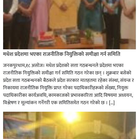
मधेश प्रदेशमा भएका राजनीतिक नियुक्तिको समीक्षा गर्न समिति
जनकपुरधाम,१८ असोज। मधेश प्रदेशको सत्ता गठबन्धनले प्रदेशमा भएका
राजनीतिक नियुक्तिको समीक्षा गर्न समिति गठन गरेका छन् । शुक्रबार बसेको
प्रदेश सत्ता गठबन्धनको बैठकले प्रदेश सरकार मातहतमा रहेका संस्था, संयन्त्र र
निकायमा राजनीतिक नियुक्ति प्राप्त गरेका पदाधिकारीहरूको सँख्या, नियुक्त
पदाधिकारीका कार्यअवधि, कामकाजको प्रभावकारिता आदि विषयमा अध्ययन,
विश्लेषण र मूल्यांकन गर्नेगरी एक समितिसमेत गठन गरेको छ । […]