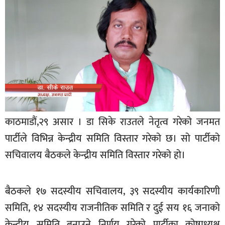
बागमती
कर्णाली
सुदूरपश्चिम
मधेश
विशेष
राजनीति
प्रमुख
काठमाडौं,२९ असार । डा सिके राउतले नेतृत्व गरेको जनमत
समाचार
पार्टीले विभिन्न केन्द्रीय समिति विस्तार गरेको छ। सो पार्टीको
राष्ट्रिय
सचिवालय बैठकले केन्द्रीय समिति विस्तार गरेको हो।
अन्तराष्ट्रिय
बैठकले १७ सदस्यीय सचिवालय, ३९ सदस्यीय कार्यकारिणी
अन्तरबार्ता
समिति, १४ सदस्यीय राजनीतिक समिति र दुई सय १६ जनाको
अर्थ
केन्द्रीय समिति बनाउने निर्णय गरेको पार्टीका कोषाध्यक्ष