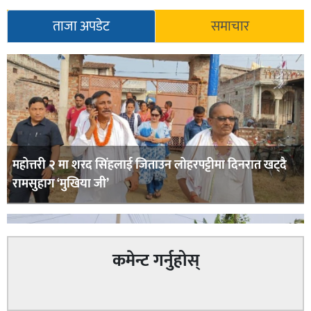
ताजा अपडेट
समाचार
महोत्तरी २ मा शरद सिंहलाई जिताउन लोहरपट्टीमा दिनरात खट्दै
रामसुहाग ‘मुखिया जी’
कमेन्ट गर्नुहोस्