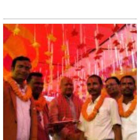
सम्बन्धित
सिराहा – २ मा जनमत छापको उपस्थिति बलियो , जनता उत्साहित
सिराहा-२ मा संजय यादव भिड्ने !