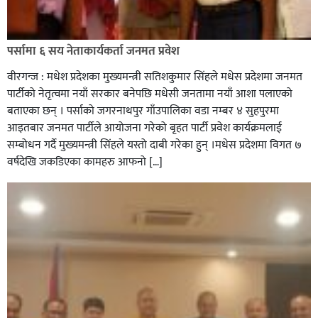
रक्तदान सेवामा जिल्लामै दोस्रो स्थान ल्याएकोमा जनमत नेताद्वय
रेडक्रस सिराहा द्वारा सम्मानित
पर्सामा ६ सय नेताकार्यकर्ता जनमत प्रवेश
वीरगन्ज : मधेश प्रदेशका मुख्यमन्त्री सतिशकुमार सिंहले मधेस प्रदेशमा जनमत
पार्टीको नेतृत्वमा नयाँ सरकार बनेपछि मधेसी जनतामा नयाँ आशा पलाएको
बताएका छन् । पर्साको जगरनाथपुर गाँउपालिका वडा नम्बर ४ सुहपुरमा
आइतबार जनमत पार्टीले आयोजना गरेको बृहत पार्टी प्रवेश कार्यक्रमलाई
सम्बोधन गर्दै मुख्यमन्त्री सिंहले यस्तो दाबी गरेका हुन् ।मधेस प्रदेशमा विगत ७
वर्षदेखि जकडिएका कामहरु आफनो […]
सिराहाको औरहीमा जेन-जी भेला सम्पन्न