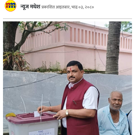
बागमती
न्यूज मधेश
प्रकाशित आइतबार, भाद्र ०३, २०८०
कर्णाली
सुदूरपश्चिम
मधेश
विशेष
राजनीति
प्रमुख
समाचार
राष्ट्रिय
अन्तराष्ट्रिय
अन्तरबार्ता
अर्थ