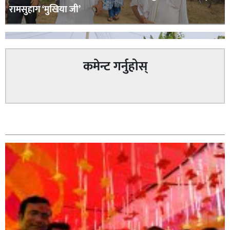
रामसुहाग ‘मुखिया जी’
कमेन्ट गर्नुहोस्
सम्बन्धित
सिराहा – २ मा जनमत छापको उपस्थिति बलियो , जनता उत्साहित