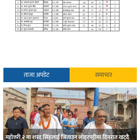
ताजा अपडेट
समाचार
महोत्तरी २ मा शरद सिंहलाई जिताउन लोहरपट्टीमा दिनरात खट्दै