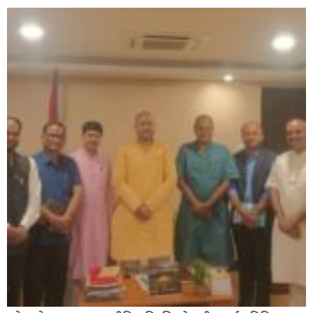
सिराहाको औरहीमा जेन-जी भेला सम्पन्न