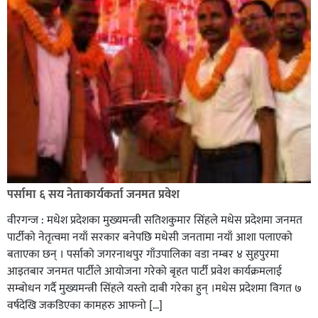
सिराहा-२ मा संजय यादव भिड्ने !
रक्तदान सेवामा जिल्लामै दोस्रो स्थान ल्याएकोमा जनमत नेताद्वय
रेडक्रस सिराहा द्वारा सम्मानित
पर्सामा ६ सय नेताकार्यकर्ता जनमत प्रवेश
वीरगन्ज : मधेश प्रदेशका मुख्यमन्त्री सतिशकुमार सिंहले मधेस प्रदेशमा जनमत
पार्टीको नेतृत्वमा नयाँ सरकार बनेपछि मधेसी जनतामा नयाँ आशा पलाएको
बताएका छन् । पर्साको जगरनाथपुर गाँउपालिका वडा नम्बर ४ सुहपुरमा
आइतबार जनमत पार्टीले आयोजना गरेको बृहत पार्टी प्रवेश कार्यक्रमलाई
सम्बोधन गर्दै मुख्यमन्त्री सिंहले यस्तो दाबी गरेका हुन् ।मधेस प्रदेशमा विगत ७
वर्षदेखि जकडिएका कामहरु आफनो […]