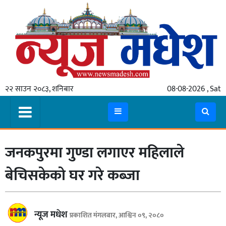
गृहपृष्ठ
समाचार
२२ साउन २०८३, शनिबार
08-08-2026 , Sat
स्थानीय
प्रदेश
कोशी
जनकपुरमा गुण्डा लगाएर महिलाले
मधेश
प्रदेश
बेचिसकेको घर गरे कब्जा
लुम्बिनी
गण्डकी
न्यूज मधेश
प्रकाशित मंगलबार, आश्विन ०९, २०८०