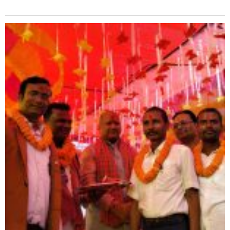
सम्बन्धित
सिराहा – २ मा जनमत छापको उपस्थिति बलियो , जनता उत्साहित
सिराहा-२ मा संजय यादव भिड्ने !