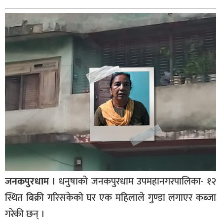
बागमती
कर्णाली
सुदूरपश्चिम
मधेश
विशेष
राजनीति
प्रमुख
समाचार
राष्ट्रिय
अन्तराष्ट्रिय
जनकपुरधाम ।
धनुषाको जनकपुरधाम उपमहानगरपालिका- १२
अन्तरबार्ता
स्थित बिक्री गरिसकेको घर एक महिलाले गुण्डा लगाएर कब्जा
अर्थ
गरेकी छन् ।