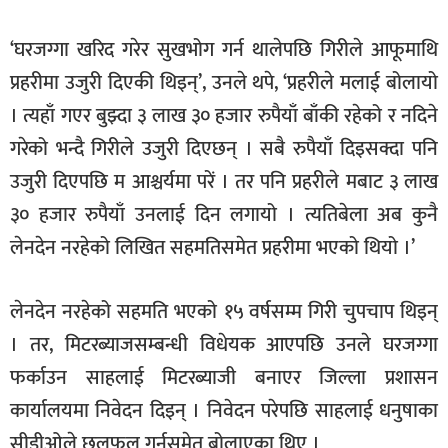
‘घरजग्गा खरिद गरेर सुखभोग गर्न थालेपछि गिरीले आफूमाथि
प्रहरीमा उजुरी दिएकी थिइन्’, उनले थपे, ‘प्रहरीले मलाई बोलायो
। त्यहाँ गएर बुझ्दा ३ लाख ३० हजार रुपैयाँ बाँकी रहेको र नदिने
गरेको भन्दै गिरीले उजुरी दिएछन् । सबै रुपैयाँ दिइसक्दा पनि
उजुरी दिएपछि म आश्चर्यमा परें । तर पनि प्रहरीले मबाट ३ लाख
३० हजार रुपैयाँ उनलाई दिन लगायो । त्यतिबेला अब कुनै
लेनदेन नरहेको लिखित सहमतिसमेत प्रहरीमा भएको थियो ।’
लेनदेन नरहेको सहमति भएको १५ वर्षसम्म गिरी चुपचाप थिइन्
। तर, मिटरब्याजसम्बन्धी विधेयक आएपछि उनले घरजग्गा
फर्काउन साहलाई मिटरब्याजी बनाएर जिल्ला प्रशासन
कार्यालयमा निवेदन दिइन् । निवेदन परेपछि साहलाई धनुषाका
सीडीओले छलफल गर्नसमेत बोलाएका थिए ।