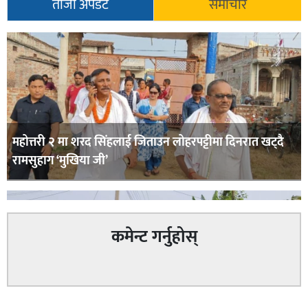
ताजा अपडेट
समाचार
महोत्तरी २ मा शरद सिंहलाई जिताउन लोहरपट्टीमा दिनरात खट्दै
रामसुहाग ‘मुखिया जी’
कमेन्ट गर्नुहोस्