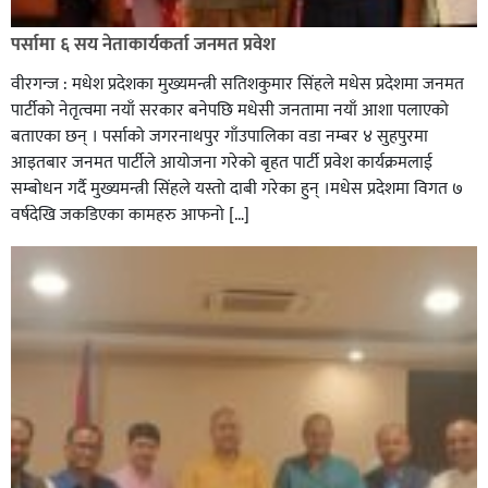
रक्तदान सेवामा जिल्लामै दोस्रो स्थान ल्याएकोमा जनमत नेताद्वय
रेडक्रस सिराहा द्वारा सम्मानित
पर्सामा ६ सय नेताकार्यकर्ता जनमत प्रवेश
वीरगन्ज : मधेश प्रदेशका मुख्यमन्त्री सतिशकुमार सिंहले मधेस प्रदेशमा जनमत
पार्टीको नेतृत्वमा नयाँ सरकार बनेपछि मधेसी जनतामा नयाँ आशा पलाएको
बताएका छन् । पर्साको जगरनाथपुर गाँउपालिका वडा नम्बर ४ सुहपुरमा
आइतबार जनमत पार्टीले आयोजना गरेको बृहत पार्टी प्रवेश कार्यक्रमलाई
सम्बोधन गर्दै मुख्यमन्त्री सिंहले यस्तो दाबी गरेका हुन् ।मधेस प्रदेशमा विगत ७
वर्षदेखि जकडिएका कामहरु आफनो […]
सिराहाको औरहीमा जेन-जी भेला सम्पन्न