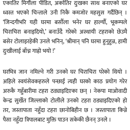
एकातिर मिर्गौला पीडित, अर्कातिर दुःखका साथ बनाएको घर
खेलकुद
ध्वस्त भएको चिन्ताले उनी निकै कमजोर महसुस गर्दैछिन् ।
मनोरञ्जन
‘जिन्दगीभरि यही घरमा बसौँला भनेर घर हाल्यौँ, भूकम्पले
फोटो
चिराचिरा बनाइदियो,’ बनाउँदै गरेको अस्थायी टहराको छेउमै
/
बसेर टोलाइरहेकी उनले भनिन्, ‘श्रीमान् पनि घरमा हुनुहुन्न, हामी
भिडियो
दुःखीलाई बाँच्न गाह्रो भयो !’
अन्य
समाज
घरभित्र जान नमिल्ने गरी उनको घर चिराचिरा परेको थियो ।
शिक्षा
अहिले स्वयंसेवकहरुले पन्छाई त्यही घरको काठ प्रयोग गरेर
अरुकै गहुँबारीमा टहरा ठड्याइदिएका छन् । नेकपा माओवादी
विचार
केन्द्र सुर्खेत जिल्लाको टोलीले उनको टहरा ठड्याइदिएको हो
स्वास्थ्य
तर, जस्तापाता नहुँदा टहरा छानोबिहीन छ । जस्तापाता किन्ने
पैसा नहुँदा त्रिपालबाट मुक्ति पाउन सकेकी छैनन् उनले ।