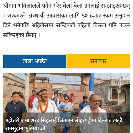
श्रीमान भविलालले फोन गरेर बेला बेला उनलाई सम्झाइरहन्छन्
। सरकारले अस्थायी आवासका लागि ५० हजार रकम अनुदान
दिने भनेपछि अहिलेसम्म सन्दिपाले पहिलो किस्ता पनि पाउन
सकिरहेको छैनन् ।
ताजा अपडेट
समाचार
महोत्तरी २ मा शरद सिंहलाई जिताउन लोहरपट्टीमा दिनरात खट्दै
रामसुहाग ‘मुखिया जी’