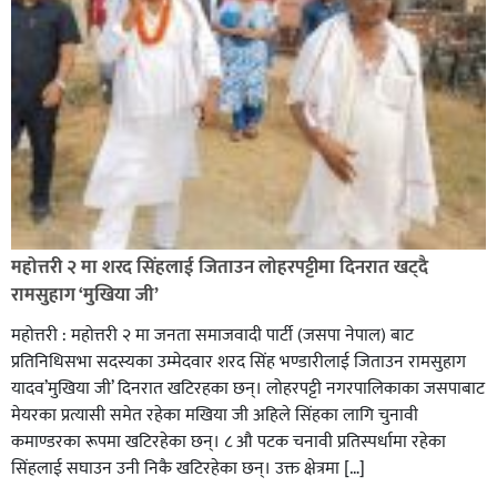
रक्तदान सेवामा जिल्लामै दोस्रो स्थान ल्याएकोमा जनमत नेताद्वय
रेडक्रस सिराहा द्वारा सम्मानित
महोत्तरी २ मा शरद सिंहलाई जिताउन लोहरपट्टीमा दिनरात खट्दै
रामसुहाग ‘मुखिया जी’
महोत्तरी : महोत्तरी २ मा जनता समाजवादी पार्टी (जसपा नेपाल) बाट
प्रतिनिधिसभा सदस्यका उम्मेदवार शरद सिंह भण्डारीलाई जिताउन रामसुहाग
यादव’मुखिया जी’ दिनरात खटिरहका छन्। लोहरपट्टी नगरपालिकाका जसपाबाट
मेयरका प्रत्यासी समेत रहेका मखिया जी अहिले सिंहका लागि चुनावी
कमाण्डरका रूपमा खटिरहेका छन्। ८ औ पटक चनावी प्रतिस्पर्धामा रहेका
सिंहलाई सघाउन उनी निकै खटिरहेका छन्। उक्त क्षेत्रमा […]