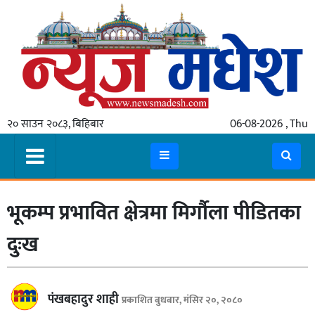
गृहपृष्ठ
समाचार
२० साउन २०८३, बिहिबार
06-08-2026 , Thu
स्थानीय
प्रदेश
कोशी
भूकम्प प्रभावित क्षेत्रमा मिर्गौला पीडितका
मधेश
प्रदेश
दुःख
लुम्बिनी
गण्डकी
पंखबहादुर शाही
प्रकाशित बुधबार, मंसिर २०, २०८०