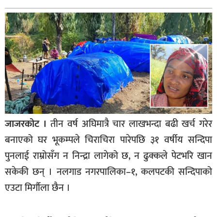
बागमती
कर्णाली
सुदूरपश्चिम
मधेश
विशेष
राजनीति
प्रमुख
जाजरकोट ।
तीन वर्ष अघिमात्रै चार लाखभन्दा बढी खर्च गरेर
समाचार
बनाएको घर भूकम्पले चिराचिरा पारेपछि ३१ वर्षीय सन्दिपा
राष्ट्रिय
पुनलाई राम्रोसँग न निन्द्रा लागेको छ, न ढुक्कले पेटभरि खान
अन्तराष्ट्रिय
सकेकी छन् । नलगाड नगरपालिका–१, कलपटकी सन्दिपाको
एउटा मिर्गौला छैन ।
अन्तरबार्ता
अर्थ