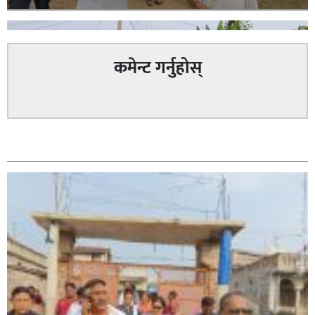
कमेन्ट गर्नुहोस्
सम्बन्धित
सिराहा – २ मा जनमत छापको उपस्थिति बलियो , जनता उत्साहित
सिराहा-२ मा संजय यादव भिड्ने !