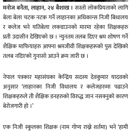
खेलकुद
मनोज बनैता, लाहान, २४ बैशाख ।
सस्तो लोकप्रियताको लागि
बेला बेला चटक नटक गर्ने लाहानका अधिकान्स निजी बिधालय
मनोरञ्जन
र कलेज भने यतिबेला लकडाउनको मारमा रहेका शिक्षकहरु
फोटो
प्रती उदासीन देखिएको छ । न्युनतम तलब दिएर श्रम शोषण गर्ने
/
भिडियो
शैक्षिक माफियाहरु आफ्ना श्रमजीवी शिक्षकहरूको पुस देखिको
तलब नदिएको गुनासो आउने क्रम जारी छ ।
अन्य
समाज
नेपाल पत्रकार महासंघका केन्द्रिय सदस्य देवकुमार यादवको
शिक्षा
अनुसार ‘लाहानका निजी विधालय र कलेजहरुमा पढाउने
विचार
शिक्षकहरुले ती शैक्षिक डनहरुको विरुद्ध जान नसक्नुको कारण
स्वास्थ्य
बेरोजगारी हो ।’
एक निजी स्कुलका शिक्षक (नाम गोप्य राख्ने शर्तमा) भने ‘हामी