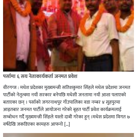
सिराहा-२ मा संजय यादव भिड्ने !
रक्तदान सेवामा जिल्लामै दोस्रो स्थान ल्याएकोमा जनमत नेताद्वय
रेडक्रस सिराहा द्वारा सम्मानित
पर्सामा ६ सय नेताकार्यकर्ता जनमत प्रवेश
वीरगन्ज : मधेश प्रदेशका मुख्यमन्त्री सतिशकुमार सिंहले मधेस प्रदेशमा जनमत
पार्टीको नेतृत्वमा नयाँ सरकार बनेपछि मधेसी जनतामा नयाँ आशा पलाएको
बताएका छन् । पर्साको जगरनाथपुर गाँउपालिका वडा नम्बर ४ सुहपुरमा
आइतबार जनमत पार्टीले आयोजना गरेको बृहत पार्टी प्रवेश कार्यक्रमलाई
सम्बोधन गर्दै मुख्यमन्त्री सिंहले यस्तो दाबी गरेका हुन् ।मधेस प्रदेशमा विगत ७
वर्षदेखि जकडिएका कामहरु आफनो […]