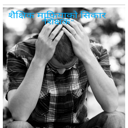
बागमती
कर्णाली
सुदूरपश्चिम
मधेश
विशेष
राजनीति
प्रमुख
समाचार
राष्ट्रिय
अन्तराष्ट्रिय
अन्तरबार्ता
अर्थ