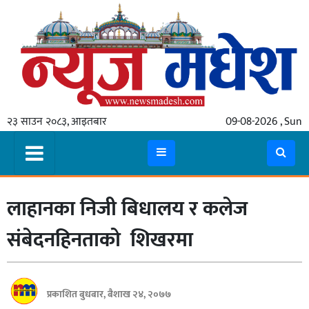
गृहपृष्ठ
समाचार
२३ साउन २०८३, आइतबार
09-08-2026 , Sun
स्थानीय
प्रदेश
कोशी
लाहानका निजी बिधालय र कलेज
मधेश
प्रदेश
संबेदनहिनताको शिखरमा
लुम्बिनी
गण्डकी
प्रकाशित बुधबार, बैशाख २४, २०७७