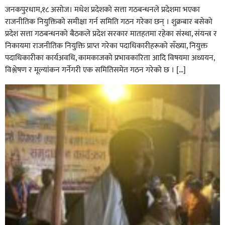
जनकपुरधाम,१८ असोज। मधेश प्रदेशको सत्ता गठबन्धनले प्रदेशमा भएका
राजनीतिक नियुक्तिको समीक्षा गर्न समिति गठन गरेका छन् । शुक्रबार बसेको
प्रदेश सत्ता गठबन्धनको बैठकले प्रदेश सरकार मातहतमा रहेका संस्था, संयन्त्र र
निकायमा राजनीतिक नियुक्ति प्राप्त गरेका पदाधिकारीहरूको सँख्या, नियुक्त
पदाधिकारीका कार्यअवधि, कामकाजको प्रभावकारिता आदि विषयमा अध्ययन,
विश्लेषण र मूल्यांकन गर्नेगरी एक समितिसमेत गठन गरेको छ । […]