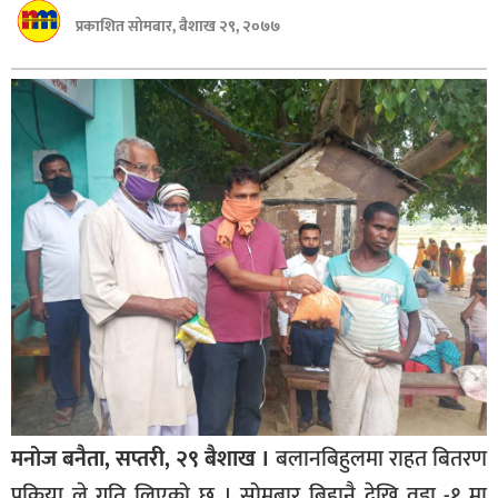
बागमती
प्रकाशित सोमबार, बैशाख २९, २०७७
कर्णाली
सुदूरपश्चिम
मधेश
विशेष
राजनीति
प्रमुख
समाचार
राष्ट्रिय
अन्तराष्ट्रिय
अन्तरबार्ता
मनोज बनैता, सप्तरी, २९ बैशाख ।
बलानबिहुलमा राहत बितरण
अर्थ
प्रक्रिया ले गति लिएको छ । सोमबार बिहानै देखि वडा -१ मा