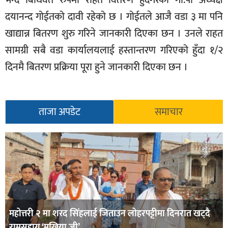
भन्दै बिधिवत रुपमा राहत वितरण हुँदैगरेको गा.पा अध्यक्ष
दयानन्द गोईतको दावी रहेको छ । गोईतले आजै वडा ३ मा पनि
खाद्यान्न बितरण शुरु गरिने जानकारी दिएका छन । उनले राहत
सामग्री सबै वडा कार्यालयलाई हस्तान्तरण गरिएको हुँदा १/२
दिनमै बितरण प्रक्रिया पूरा हुने जानकारी दिएका छन ।
ताजा अपडेट
समाचार
महोत्तरी २ मा शरद सिंहलाई जिताउन लोहरपट्टीमा दिनरात खट्दै
रामसुहाग ‘मुखिया जी’