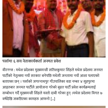
सिराहा-२ मा संजय यादव भिड्ने !
रक्तदान सेवामा जिल्लामै दोस्रो स्थान ल्याएकोमा जनमत नेताद्वय
रेडक्रस सिराहा द्वारा सम्मानित
पर्सामा ६ सय नेताकार्यकर्ता जनमत प्रवेश
वीरगन्ज : मधेश प्रदेशका मुख्यमन्त्री सतिशकुमार सिंहले मधेस प्रदेशमा जनमत
पार्टीको नेतृत्वमा नयाँ सरकार बनेपछि मधेसी जनतामा नयाँ आशा पलाएको
बताएका छन् । पर्साको जगरनाथपुर गाँउपालिका वडा नम्बर ४ सुहपुरमा
आइतबार जनमत पार्टीले आयोजना गरेको बृहत पार्टी प्रवेश कार्यक्रमलाई
सम्बोधन गर्दै मुख्यमन्त्री सिंहले यस्तो दाबी गरेका हुन् ।मधेस प्रदेशमा विगत ७
वर्षदेखि जकडिएका कामहरु आफनो […]