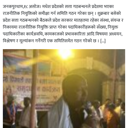
जनकपुरधाम,१८ असोज। मधेश प्रदेशको सत्ता गठबन्धनले प्रदेशमा भएका
राजनीतिक नियुक्तिको समीक्षा गर्न समिति गठन गरेका छन् । शुक्रबार बसेको
प्रदेश सत्ता गठबन्धनको बैठकले प्रदेश सरकार मातहतमा रहेका संस्था, संयन्त्र र
निकायमा राजनीतिक नियुक्ति प्राप्त गरेका पदाधिकारीहरूको सँख्या, नियुक्त
पदाधिकारीका कार्यअवधि, कामकाजको प्रभावकारिता आदि विषयमा अध्ययन,
विश्लेषण र मूल्यांकन गर्नेगरी एक समितिसमेत गठन गरेको छ । […]