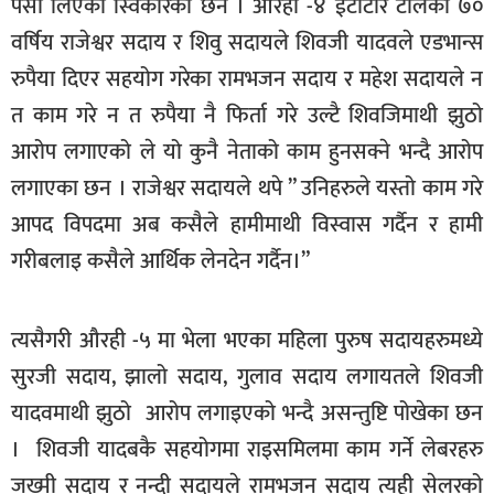
पैसा लिएको स्विकारेका छन । औरही -४ ईटाटार टोलका ७०
वर्षिय राजेश्वर सदाय र शिवु सदायले शिवजी यादवले एडभान्स
रुपैया दिएर सहयोग गरेका रामभजन सदाय र महेश सदायले न
त काम गरे न त रुपैया नै फिर्ता गरे उल्टै शिवजिमाथी झुठो
आरोप लगाएको ले यो कुनै नेताको काम हुनसक्ने भन्दै आरोप
लगाएका छन । राजेश्वर सदायले थपे ” उनिहरुले यस्तो काम गरे
आपद विपदमा अब कसैले हामीमाथी विस्वास गर्दैन र हामी
गरीबलाइ कसैले आर्थिक लेनदेन गर्दैन।”
त्यसैगरी औरही -५ मा भेला भएका महिला पुरुष सदायहरुमध्ये
सुरजी सदाय, झालो सदाय, गुलाव सदाय लगायतले शिवजी
यादवमाथी झुठो आरोप लगाइएको भन्दै असन्तुष्टि पोखेका छन
। शिवजी यादबकै सहयोगमा राइसमिलमा काम गर्ने लेबरहरु
जख्मी सदाय र नन्दी सदायले रामभजन सदाय त्यही सेलरको