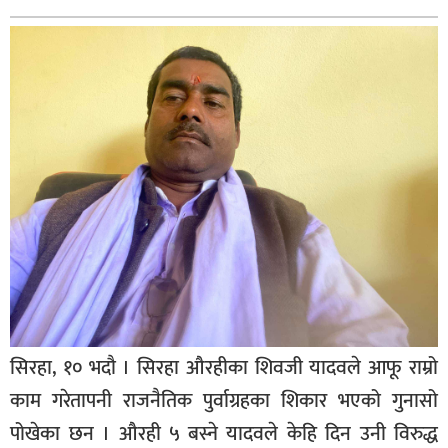
बागमती
कर्णाली
सुदूरपश्चिम
मधेश
विशेष
राजनीति
प्रमुख
समाचार
राष्ट्रिय
अन्तराष्ट्रिय
सिरहा, १० भदौ । सिरहा औरहीका शिवजी यादवले आफू राम्रो
अन्तरबार्ता
काम गरेतापनी राजनैतिक पुर्वाग्रहका शिकार भएको गुनासो
अर्थ
पोखेका छन । औरही ५ बस्ने यादवले केहि दिन उनी विरुद्ध