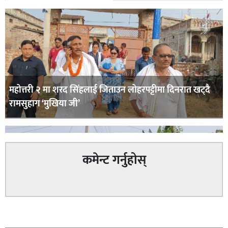
महोत्तरी २ मा शरद सिंहलाई जिताउन लोहरपट्टीमा दिनरात खट्दै
रामसुहाग ‘मुखिया जी’
कमेन्ट गर्नुहोस्
सम्बन्धित
सिराहा – २ मा जनमत छापको उपस्थिति बलियो , जनता उत्साहित