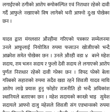
लगाईएको ठगीको आरोप कपोकल्पित एवं निराधार रहेको दावी
खेलकुद
गर्दै आफुले नखाएको विष लागेको भनी आफ्नो दु:ख पोखेका
मनोरञ्जन
छन ।
फोटो
/
भिडियो
यादव द्वारा मंगलवार औरहीमा गरिएको पत्रकार सम्मेलनमा
उनले आफूलाई नियोजित रुपमा फसाउन खोजीएको भन्दै
अन्य
आक्रोश समेत पोखेका छन । उनले औरही वडा ४ बस्ने महेश
समाज
सदाय, राम भजन सदाय र फुलो देवी सदाय ले लगाएको आरोप
शिक्षा
पुर्णतः निराधार रहेको दावी गरेका छन । विपद परेको बेला
विचार
गरिबको सहाराको रुपमा सदैव खडा रहने शिवजी यादव माथि
आरोप लाग्ने प्रयास हुनु फोहोर राजनीति हो भन्दै अधिकांश
स्वास्थ्य
स्थानियले बताएका छन । महेश सदायको कान्छो भाइ सुमेश
सदायले आफ्नो दाजु महेसले शिवजी संग एडभान्सको रुपमा