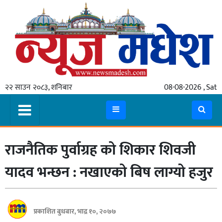
गृहपृष्ठ
समाचार
२२ साउन २०८३, शनिबार
08-08-2026 , Sat
स्थानीय
प्रदेश
कोशी
राजनैतिक पुर्वाग्रह को शिकार शिवजी
मधेश
प्रदेश
यादव भन्छन : नखाएको बिष लाग्यो हजुर
लुम्बिनी
गण्डकी
प्रकाशित बुधबार, भाद्र १०, २०७७