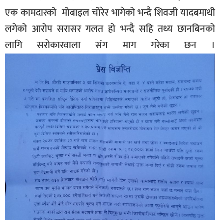
एक कामदारको मोबाइल चोरेर भागेको भन्दै शिवजी यादबमाथी
लगेको आरोप सरासर गलत हो भन्दै सहि तथ्य छानबिनको
लागि सरोकारवाला संग माग गरेका छन ।