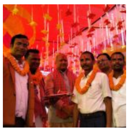
सिराहा-२ मा संजय यादव भिड्ने !
रक्तदान सेवामा जिल्लामै दोस्रो स्थान ल्याएकोमा जनमत नेताद्वय
रेडक्रस सिराहा द्वारा सम्मानित