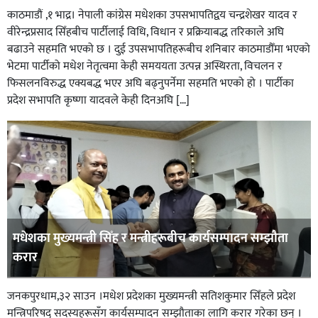
काठमाडौं ,१ भाद्र। नेपाली कांग्रेस मधेशका उपसभापतिद्वय चन्द्रशेखर यादव र
वीरेन्द्रप्रसाद सिँहबीच पार्टीलाई विधि, विधान र प्रक्रियाबद्ध तरिकाले अघि
बढाउने सहमति भएको छ । दुई उपसभापतिहरूबीच शनिबार काठमाडौँमा भएको
भेटमा पार्टीको मधेश नेतृत्वमा केही समययता उत्पन्न अस्थिरता, विचलन र
फिसलनविरुद्ध एक्यबद्ध भएर अघि बढ्नुपर्नेमा सहमति भएको हो । पार्टीका
प्रदेश सभापति कृष्णा यादवले केही दिनअघि […]
मधेशका मुख्यमन्त्री सिँह र मन्त्रीहरूबीच कार्यसम्पादन सम्झौता
करार
जनकपुरधाम,३२ साउन ।मधेश प्रदेशका मुख्यमन्त्री सतिशकुमार सिँहले प्रदेश
मन्त्रिपरिषद् सदस्यहरूसँग कार्यसम्पादन सम्झौताका लागि करार गरेका छन् ।