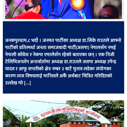
खेलकुद
मनोरञ्जन
फोटो
/
जनकपुरधाम,८ भदौ । जनमत पार्टीका अध्यक्ष डा.सिके राउतले आफ्नो
भिडियो
पार्टीको प्रतिस्पर्धा जनता समाजवादी पार्टी(जसपा) नेपालसँग नभई
नेपाली काँग्रेस र नेकपा एमालेसँग रहेको बताएका छन् । एक निजी
अन्य
टेलिभिजनसँग अन्तर्वार्तामा अध्यक्ष डा.राउतले जसपा अध्यक्ष उपेन्द्र
समाज
यादव र आफू सप्तरीको क्षेत्र नम्बर २ बाटै चुनाव लडेका संयोगका
कारण त्यस विषयलाई मानिसले अर्कै अर्थबाट चित्रित गरिदिएको
शिक्षा
उल्लेख गरे […]
विचार
स्वास्थ्य