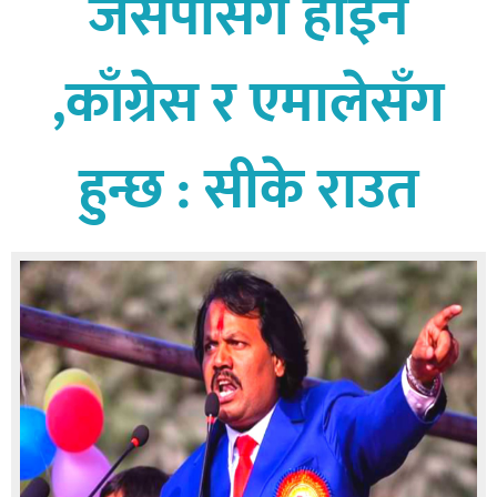
जसपासँग होईन
बागमती
कर्णाली
,काँग्रेस र एमालेसँग
सुदूरपश्चिम
मधेश
हुन्छ : सीके राउत
विशेष
राजनीति
प्रमुख
समाचार
राष्ट्रिय
अन्तराष्ट्रिय
अन्तरबार्ता
अर्थ