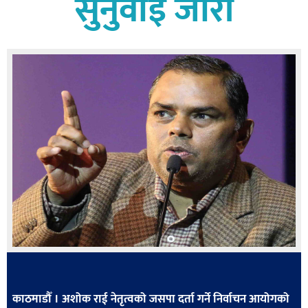
सुनुवाइ जारी
बागमती
कर्णाली
सुदूरपश्चिम
मधेश
विशेष
राजनीति
प्रमुख
समाचार
राष्ट्रिय
अन्तराष्ट्रिय
अन्तरबार्ता
अर्थ
काठमाडौँ । अशोक राई नेतृत्वको जसपा दर्ता गर्ने निर्वाचन आयोगको