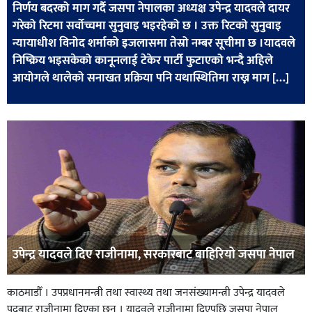
निर्णय बदरको माग गर्दै जसपा नेपालका अध्यक्ष उपेन्द्र यादवले दायर
खेलकुद
गरेको रिटमा सर्वोच्चमा सुनुवाइ भइरहेको छ । उक्त रिटको सुनुवाइ
मनोरञ्जन
न्यायाधीश विनोद शर्माको इजलासमा तेस्रो नम्बर सूचीमा छ ।यादवले
निष्क्रिय भइसकेको कानूनलाई टेकेर पार्टी फुटाएको भन्दै अहिले
फोटो
आयोगले थालेको सनाखत प्रक्रिया पनि यथास्थितिमा राख्न माग […]
/
भिडियो
अन्य
समाज
शिक्षा
विचार
स्वास्थ्य
उपेन्द्र यादवले दिए राजीनामा, सरकारबाट बाहिरियो जसपा नेपाल
काठमाडौँ । उपप्रधानमन्त्री तथा स्वास्थ्य तथा जनसंख्यामन्त्री उपेन्द्र यादवले
पदबाट राजीनामा दिएका छन् । यादवले राजीनामा दिएपछि जसपा नेपाल