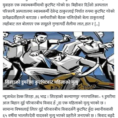
युवाहरु एक स्वास्थकर्मीमाथी कुटपिट गरेको छ। बिहीवार दिउँसो अस्पताल
परिसरमै अस्पतालमा स्वास्थकर्मी देवेन्द्र ठाकुरलाई निर्घात रुपमा कुटपिट गरेको
प्रत्येक्षदर्शीहरुले बताउछ । कर्मचारीको बैठक चलिरहेको बेला ठाकुरलाई
त्यहाँबाट तल बोलाएर एक समूहले गुण्डागर्दी शैलीमा लात, हात र […]
सिरहाको डुमरीमा कुटपिटबाट महिलाको मृत्यु
न्यूजाधेश डेस्क सिरहा ,१६ भाद्र । सिरहाको कल्याणपुर नगरपालिका– ९ डुमरीमा
आज बिहान दुई परिवारबीच विवाद हँुदा एक महिलाको मृत्यु भएको छ ।
सामान्य विषयलाई लिएर दुई परिवारबीच विवादसँगै कुटपिट हुँदा स्थानीयवासी
६५ वर्षीया भालसैरदेवी यादवको मृत्यु भएको प्रहरीले जनाएको छ । बिवाद बढ्दै