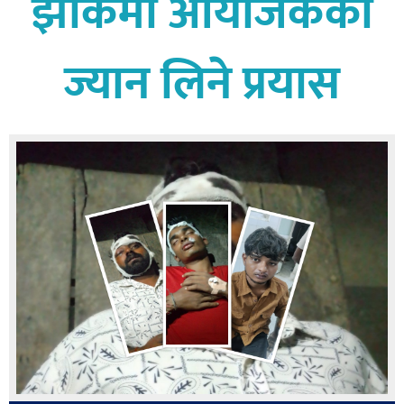
झोँकमा आयोजकको
बागमती
कर्णाली
ज्यान लिने प्रयास
सुदूरपश्चिम
मधेश
विशेष
राजनीति
प्रमुख
समाचार
राष्ट्रिय
अन्तराष्ट्रिय
अन्तरबार्ता
अर्थ