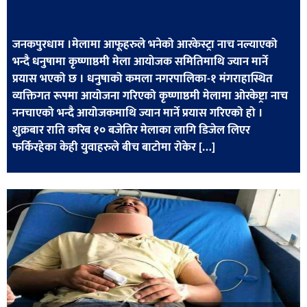
खेलकुद
मनोरञ्जन
जनकपुरधाम ।मेलामा आफूहरुले भनेको आरकेस्ट्रा नाच नल्याएको
भन्दै धनुषामा कृष्णाष्ठमी मेला आयोजक समितिमाथि ज्यान मार्ने
फोटो
प्रयास भएको छ । धनुषाको कमला नगरपालिका-१ मंगराहास्थित
/
व्यक्तिगत रूपमा आयोजना गरिएको कृष्णाष्ठमी मेलामा ओरकेष्ट्रा नाच
भिडियो
ननचाएको भन्दै आयोजकमाथि ज्यान मार्ने प्रयास गरिएको हो ।
शुक्रबार राति करिब १० बजेतिर मेलाका लागि डिजेल लिएर
अन्य
फर्किरहेका केही युवाहरुले बीच बाटोमा रोकेर […]
समाज
शिक्षा
विचार
स्वास्थ्य